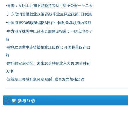
·
青海：女职工经期不能坚持劳动可给予公假一至二天
·
广东取消暂缓就业政策 高校毕业生择业政策8日实施
·
中国海警2305舰艇编队8日在中国钓鱼岛领海内巡航
·
中方驳斥抹黑中巴经济走廊建设报道：不妨实地去了
解
·
熊兆仁逝世事迹曾被拍渡江侦察记
开国将星仅存12
颗
·
解码雄安启动区：未来20分钟到北京大兴 30分钟到
天津
·
近视矫正领域乱象频发 6部门联合发文加强监管