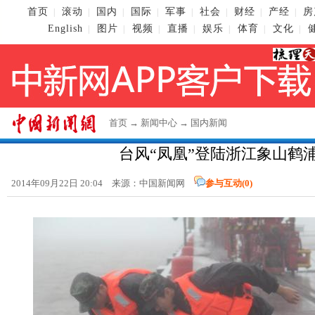
首页
滚动
国内
国际
军事
社会
财经
产经
房
|
|
|
|
|
|
|
|
English
图片
视频
直播
娱乐
体育
文化
|
|
|
|
|
|
|
首页
→
新闻中心
→
国内新闻
台风“凤凰”登陆浙江象山鹤
2014年09月22日 20:04 来源：
中国新闻网
参与互动(
0
)