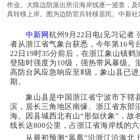
作业。大陈边防派出所沿海岸线逐一巡查，及
具转移上岸。图为边防官兵转移居民。中新社发
中新网
杭州9月22日电(见习记者 
者从浙江省气象台获悉，今年第16号台
22日19时35分前后，在浙江象山镇
登陆时强度为10级，强热带风暴级。
高防台风应急响应至Ⅱ级，象山县已进
期。
象山县是中国浙江省宁波市下辖县
滨，居长三角地区南缘、浙江省东部
海。因县城西北有山“形似伏象”，故
线长达800公里，占浙江省海岸线的
从最初预测“凤凰”沿浙江沿海北