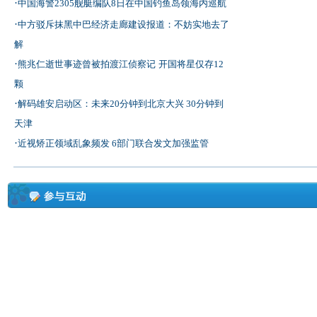
·
中国海警2305舰艇编队8日在中国钓鱼岛领海内巡航
·
中方驳斥抹黑中巴经济走廊建设报道：不妨实地去了
解
·
熊兆仁逝世事迹曾被拍渡江侦察记
开国将星仅存12
颗
·
解码雄安启动区：未来20分钟到北京大兴 30分钟到
天津
·
近视矫正领域乱象频发 6部门联合发文加强监管