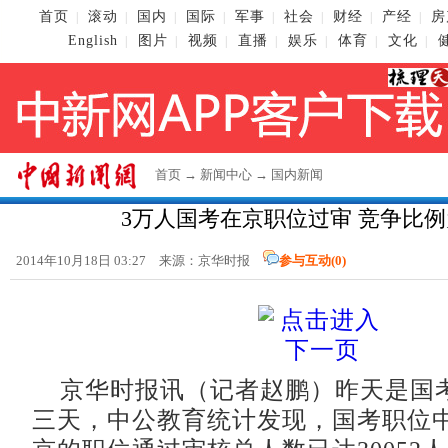
首页
滚动
国内
国际
军事
社会
财经
产经
房
|
|
|
|
|
|
|
|
English
图片
视频
直播
娱乐
体育
文化
|
|
|
|
|
|
|
首页
→
新闻中心
→
国内新闻
3万人国考在京职位过审 竞争比例为
2014年10月18日 03:27 来源：京华时报
参与互动(
0
)
京华时报讯（记者赵鹏）昨天是国
三天，中公教育统计发现，国考职位