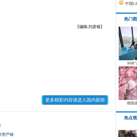
中国L
热门图
【编辑:刘彦领】
99米
更多精彩内容请进入国内新闻
德国
热点视
通
形势严峻