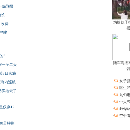
耗一级预警
增长
为给孩子拍
性收费
严峻
的”
陆军海拔3
假一至二天
策8日实施
·
女子挤
领海内巡航
·
医生私
妨实地去了
·
九旬
·
中央
星仅存12
·
4米高
·
空中看
30分钟到