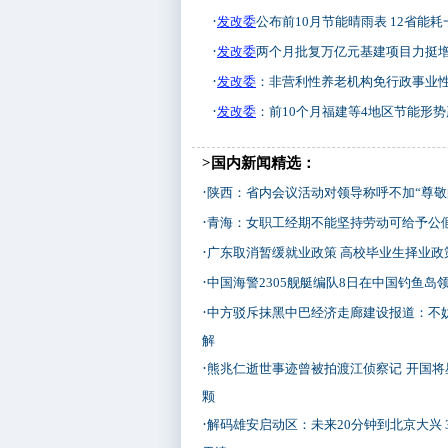
·
发改委
公布前10月节能晴雨表 12省能
·
发改委
两个月批复万亿元基建项目力挺
·
发改委
：非营利性养老机构免行政事业
·
发改委
：前10个月福建等4地区节能形势
>国内新闻精选：
·
陕西：省内会议活动对领导称呼不加“尊敬
·
青海：女职工经期不能坚持劳动可给予公
·
广东取消暂缓就业政策 高校毕业生择业政
·
中国海警2305舰艇编队8日在中国钓鱼岛
·
中方驳斥抹黑中巴经济走廊建设报道：不
解
·
熊兆仁逝世事迹曾被拍渡江侦察记
开国将
颗
·
解码雄安启动区：未来20分钟到北京大兴 