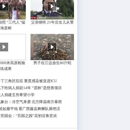
照 “三代人”猛
父亲牺牲 21年后女儿从警
摇海棠树
000米高原检验
男子在江边放生80斤蛇
训练成果
了三角区痘痘 重度感染被送进ICU
下给病人捐款14年 “谎称”是慈善项目
老人捐建五所希望小学
气象台：冷空气来袭 北方降温南方暴雨
桩如履平地 看广西藤县舞狮队展绝活
世园会：“百园之园”花初绽春意浓