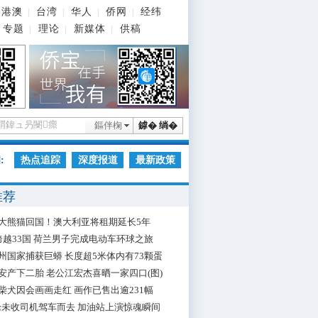
港澳
台湾
华人
侨网
经纬
|
|
|
|
专题
理论
新媒体
供稿
|
|
|
鏂伴椈
鎼� 绱�
:
热点追踪
深度报道
最新政策
推荐
大熊猫回国！澳大利亚将租期延长5年
跨越33国 荷兰男子完成电动车环球之旅
州国家捕获巨蟒 长度超5米体内有73颗蛋
安产下二胎 老公江宏杰喜晒一家四口(图)
柴犬因会画画走红 画作已售出逾231幅
枪未收司机驾车而去 加油站上演惊魂瞬间