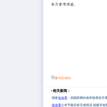
各方参考借鉴。
参与互动(
0
)
>相关新闻：
·
国家
发改委
：四级联网价格举报系统开
·
发改委
公布节能目标完成情况 福建等地