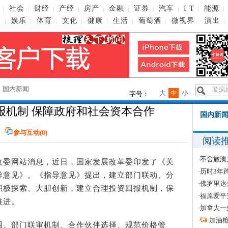
社会
财经
产经
房产
金融
证券
汽车
I T
能源
|
|
|
|
|
|
|
|
|
|
播
娱乐
体育
文化
健康
生活
葡萄酒
微视界
演出
|
|
|
|
|
|
|
|
|
→
国内新闻
大
中
小
字号：
报机制 保障政府和社会资本合作
国内新闻
参与互动(
0
)
阅读
·
不舍旅澳
发改委网站消息，近日，国家发展改革委印发了《关
·
历时3年
导意见》。《指导意见》提出，建立部门联动、分
·
佛罗里达
积极探索、大胆创新，建立合理投资回报机制，保
·
福原爱平
推进。
·
加拿大一
·
加油
、部门联审机制、合作伙伴选择、规范价格管