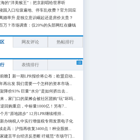
海的“洋美猴王”：把京剧唱给世界听
陵园入口垃圾遍地、停车乱收费？官方回应
离婚率升 是独立意识崛起还是房价太贵？
百万？市场调查：仅20%的头部网红在赚钱
区
网友评论
热帖排行
行
表情排行
前瞻】新一期LPR报价将公布；欧盟启动...
0年再出发 我们需要一个怎样的资本市场...
架降价93% 巨量“水分”是如何挤出去...
来，家门口的菜摊会被社区团购“玩”坏吗...
期逆回购重启，中标量1000亿！另有7...
个月“原地踏步” 12月LPR继续维持...
新办纳税人中实行增值税专用发票电子化
续走高：沪指再收复3400点！种业股掀...
家建言平台经济反垄断 吁规范“市场守门...