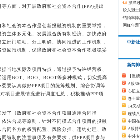
·
漂洋过
等方面，对开展政府和社会资本合作(PPP)提出
·
胶东烈士
·
结婚率降
·
网红年薪
和社会资本合作是创新投融资机制的重要举措，
投资主体多元化、发展混合所有制经济、加快政府
建立部门联动、分工明确、协同推进的工作机制，
中新社
投资回报机制，保障政府和社会资本合作积极稳妥
新闻排
据当地实际及项目特点，通过授予特许经营权、
【重磅
运用BOT、BOO、BOOT等多种模式，切实提高
A股3
委要认真做好PPP项目的统筹规划、综合协调等
心脏支
月对项目进展情况进行调度汇总，积极推动PPP项
卷土重
14天
发了《政府和社会资本合作项目通用合同指
连续八
、依法合规等原则，针对不同模式合作项目的投融
中国在
A股持
从合同各方的权责配置、风险分担、违约处理、政
中外专
同编制的注意事项及有关要求，供PPP项目参与