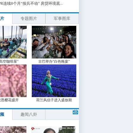
PR连续8个月“按兵不动” 房贷环境底...
片
专题图片
军事图库
“高空咖啡屋”
古巴举办“白色晚宴”
波恩樱花盛开
荷兰风信子进入盛放期
频
趣闻八卦