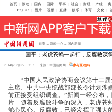
首页
滚动
国内
国际
军事
社会
财经
产经
房
|
|
|
|
|
|
|
|
English
图片
视频
直播
娱乐
体育
文化
|
|
|
|
|
|
|
首页
→
新闻中心
→
国内新闻
国平：老虎苍蝇一起打，反腐败深
2014年12月22日 21:13 来源：
中国新闻网
参与互动(
0
)
“中国人民政治协商会议第十二届
主席、中共中央统战部部长令计划涉
前正接受组织调查。”新闻一经公布，
片。随着反腐败斗争的深入，老虎苍
党心民心。反腐败，已经发挥了强大