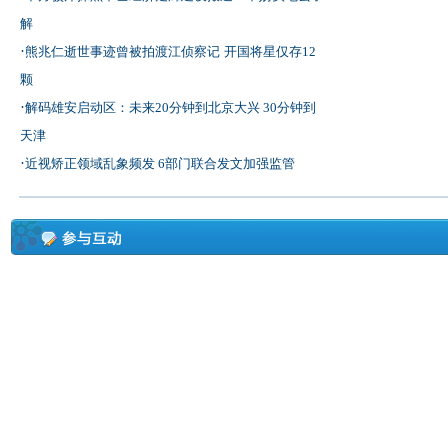
解
·
熊兆仁逝世事迹曾被拍渡江侦察记
开国将星仅存12
颗
·
解码雄安启动区：未来20分钟到北京大兴 30分钟到
天津
·
近视矫正领域乱象频发 6部门联合发文加强监管