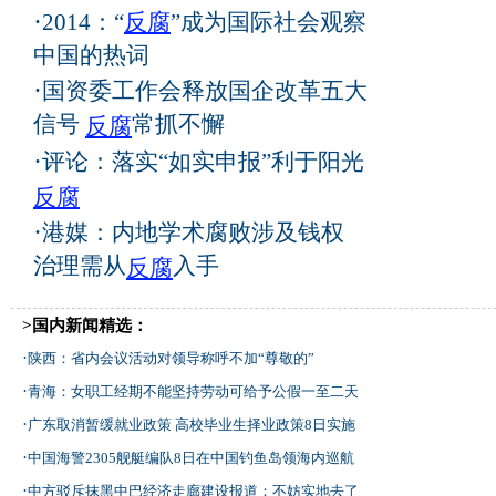
·
2014：“
反腐
”成为国际社会观察
中国的热词
·
国资委工作会释放国企改革五大
信号
常抓不懈
反腐
·
评论：落实“如实申报”利于阳光
反腐
·
港媒：内地学术腐败涉及钱权
治理需从
入手
反腐
>国内新闻精选：
·
陕西：省内会议活动对领导称呼不加“尊敬的”
·
青海：女职工经期不能坚持劳动可给予公假一至二天
·
广东取消暂缓就业政策 高校毕业生择业政策8日实施
·
中国海警2305舰艇编队8日在中国钓鱼岛领海内巡航
·
中方驳斥抹黑中巴经济走廊建设报道：不妨实地去了