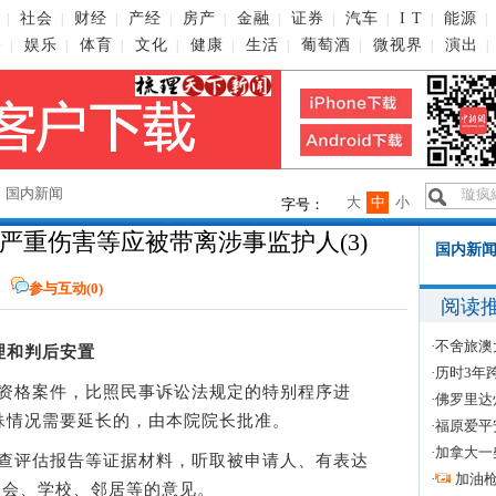
社会
财经
产经
房产
金融
证券
汽车
I T
能源
|
|
|
|
|
|
|
|
|
|
播
娱乐
体育
文化
健康
生活
葡萄酒
微视界
演出
|
|
|
|
|
|
|
|
|
→
国内新闻
大
中
小
字号：
严重伤害等应被带离涉事监护人(3)
国内新闻
参与互动(
0
)
阅读
·
不舍旅澳
理和判后安置
·
历时3年
资格案件，比照民事诉讼法规定的特别程序进
·
佛罗里达
殊情况需要延长的，由本院院长批准。
·
福原爱平
·
加拿大一
查评估报告等证据材料，听取被申请人、有表达
·
加油
员会、学校、邻居等的意见。