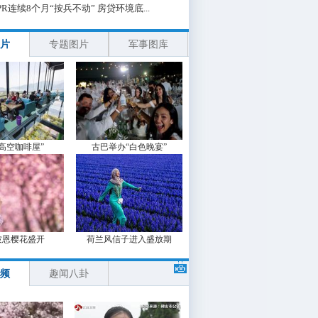
PR连续8个月“按兵不动” 房贷环境底...
片
专题图片
军事图库
“高空咖啡屋”
古巴举办“白色晚宴”
波恩樱花盛开
荷兰风信子进入盛放期
频
趣闻八卦