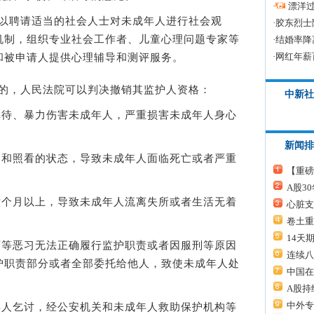
·
漂洋过
以聘请适当的社会人士对未成年人进行社会观
·
胶东烈士
机制，组织专业社会工作者、儿童心理问题专家等
·
结婚率降
·
网红年薪
和被申请人提供心理辅导和测评服务。
的，人民法院可以判决撤销其监护人资格：
中新社
待、暴力伤害未成年人，严重损害未成年人身心
新闻排
和照看的状态，导致未成年人面临死亡或者严重
【重磅
A股3
个月以上，导致未成年人流离失所或者生活无着
心脏支
卷土重
14天
等恶习无法正确履行监护职责或者因服刑等原因
连续八
护职责部分或者全部委托给他人，致使未成年人处
中国在
A股持
中外专
人乞讨，经公安机关和未成年人救助保护机构等