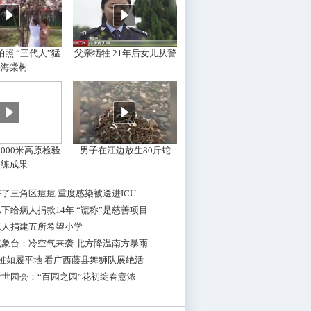
照 “三代人”猛
父亲牺牲 21年后女儿从警
摇海棠树
000米高原检验
男子在江边放生80斤蛇
训练成果
了三角区痘痘 重度感染被送进ICU
下给病人捐款14年 “谎称”是慈善项目
老人捐建五所希望小学
气象台：冷空气来袭 北方降温南方暴雨
桩如履平地 看广西藤县舞狮队展绝活
世园会：“百园之园”花初绽春意浓