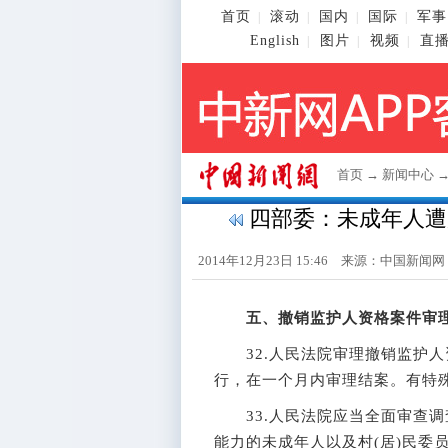
首页
滚动
国内
国际
军事
|
|
|
|
English
图片
视频
直
|
|
|
首页
→
新闻中心
四部委：未成年人遭
2014年12月23日 15:46 来源：
中国新闻网
五、撤销监护人资格案件审
32.人民法院审理撤销监护人
行，在一个月内审理结案。有特
33.人民法院应当全面审查调
能力的未成年人以及村(居)民委