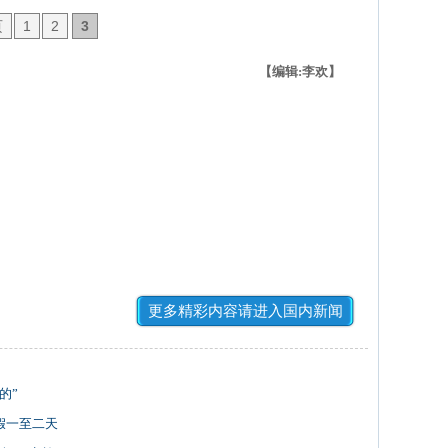
页
1
2
3
【编辑:李欢】
更多精彩内容请进入国内新闻
的”
假一至二天