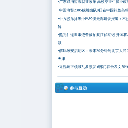
·
广东取消暂缓就业政策 高校毕业生择业政
·
中国海警2305舰艇编队8日在中国钓鱼岛
·
中方驳斥抹黑中巴经济走廊建设报道：不
解
·
熊兆仁逝世事迹曾被拍渡江侦察记
开国将
颗
·
解码雄安启动区：未来20分钟到北京大兴 
天津
·
近视矫正领域乱象频发 6部门联合发文加