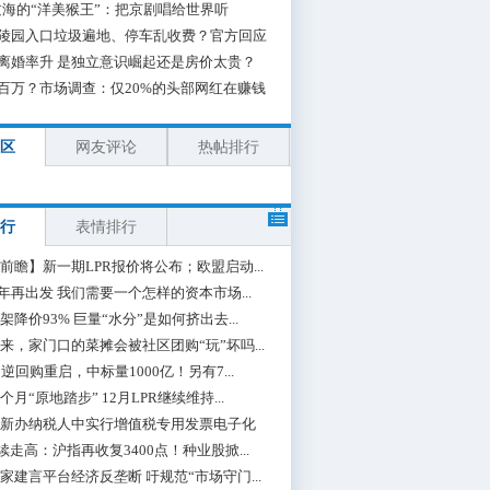
海的“洋美猴王”：把京剧唱给世界听
陵园入口垃圾遍地、停车乱收费？官方回应
离婚率升 是独立意识崛起还是房价太贵？
百万？市场调查：仅20%的头部网红在赚钱
区
网友评论
热帖排行
行
表情排行
前瞻】新一期LPR报价将公布；欧盟启动...
0年再出发 我们需要一个怎样的资本市场...
架降价93% 巨量“水分”是如何挤出去...
来，家门口的菜摊会被社区团购“玩”坏吗...
期逆回购重启，中标量1000亿！另有7...
个月“原地踏步” 12月LPR继续维持...
新办纳税人中实行增值税专用发票电子化
续走高：沪指再收复3400点！种业股掀...
家建言平台经济反垄断 吁规范“市场守门...