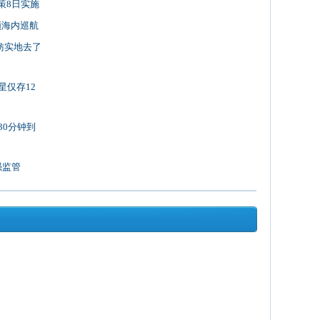
策8日实施
领海内巡航
妨实地去了
星仅存12
30分钟到
强监管