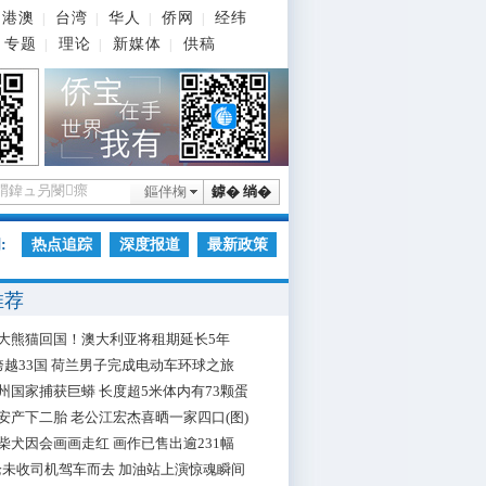
港澳
台湾
华人
侨网
经纬
|
|
|
|
专题
理论
新媒体
供稿
|
|
|
鏂伴椈
鎼� 绱�
:
热点追踪
深度报道
最新政策
推荐
大熊猫回国！澳大利亚将租期延长5年
跨越33国 荷兰男子完成电动车环球之旅
州国家捕获巨蟒 长度超5米体内有73颗蛋
安产下二胎 老公江宏杰喜晒一家四口(图)
柴犬因会画画走红 画作已售出逾231幅
枪未收司机驾车而去 加油站上演惊魂瞬间