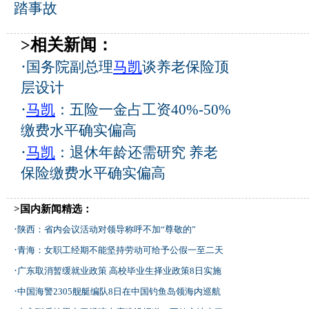
踏事故
>相关新闻：
·
国务院副总理
马凯
谈养老保险顶
层设计
·
马凯
：五险一金占工资40%-50%
缴费水平确实偏高
·
马凯
：退休年龄还需研究 养老
保险缴费水平确实偏高
>国内新闻精选：
·
陕西：省内会议活动对领导称呼不加“尊敬的”
·
青海：女职工经期不能坚持劳动可给予公假一至二天
·
广东取消暂缓就业政策 高校毕业生择业政策8日实施
·
中国海警2305舰艇编队8日在中国钓鱼岛领海内巡航