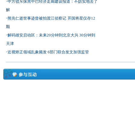
·
中方驳斥抹黑中巴经济走廊建设报道：不妨实地去了
解
·
熊兆仁逝世事迹曾被拍渡江侦察记
开国将星仅存12
颗
·
解码雄安启动区：未来20分钟到北京大兴 30分钟到
天津
·
近视矫正领域乱象频发 6部门联合发文加强监管