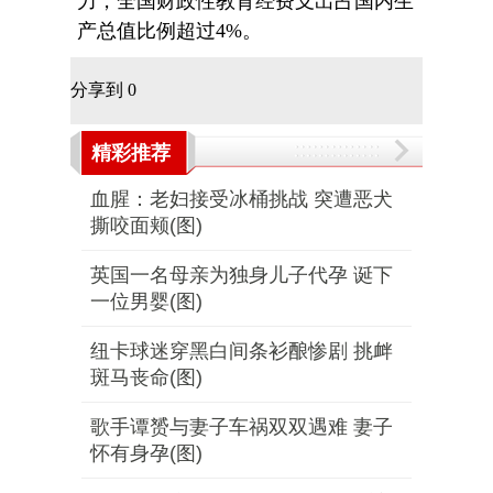
力，全国财政性教育经费支出占国内生
产总值比例超过4%。
分享到
0
精彩推荐
血腥：老妇接受冰桶挑战 突遭恶犬
撕咬面颊(图)
英国一名母亲为独身儿子代孕 诞下
一位男婴(图)
纽卡球迷穿黑白间条衫酿惨剧 挑衅
斑马丧命(图)
歌手谭赟与妻子车祸双双遇难 妻子
怀有身孕(图)