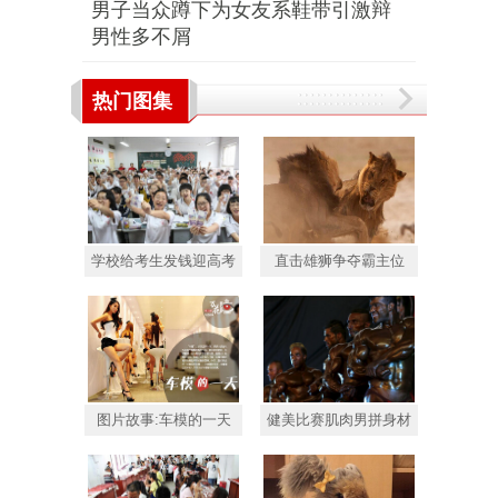
男子当众蹲下为女友系鞋带引激辩
男性多不屑
热门图集
学校给考生发钱迎高考
直击雄狮争夺霸主位
图片故事:车模的一天
健美比赛肌肉男拼身材