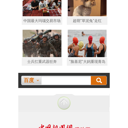
中国最大玛瑙交易市场
超萌"草泥兔"走红
士兵扛重武器狂奔
"脸基尼"大妈重现青岛
百度