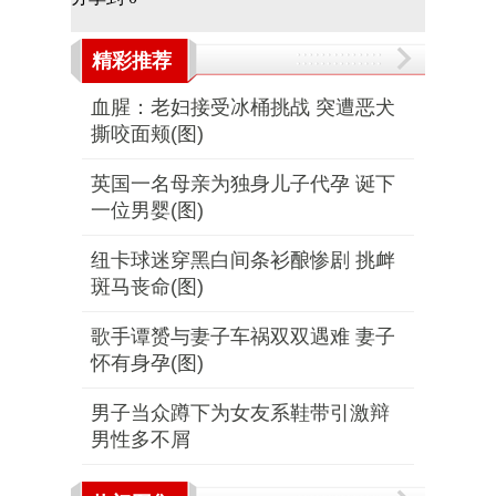
精彩推荐
血腥：老妇接受冰桶挑战 突遭恶犬
撕咬面颊(图)
英国一名母亲为独身儿子代孕 诞下
一位男婴(图)
纽卡球迷穿黑白间条衫酿惨剧 挑衅
斑马丧命(图)
歌手谭赟与妻子车祸双双遇难 妻子
怀有身孕(图)
男子当众蹲下为女友系鞋带引激辩
男性多不屑