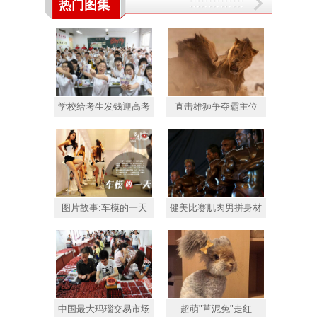
热门图集
学校给考生发钱迎高考
直击雄狮争夺霸主位
图片故事:车模的一天
健美比赛肌肉男拼身材
中国最大玛瑙交易市场
超萌"草泥兔"走红