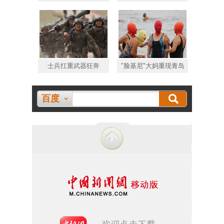
士兵扛重武器狂奔
"脸基尼"大妈重现青岛
百度