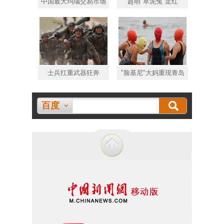
中国最大玛瑙交易市场
超萌"草泥兔"走红
士兵扛重武器狂奔
"脸基尼"大妈重现青岛
百度