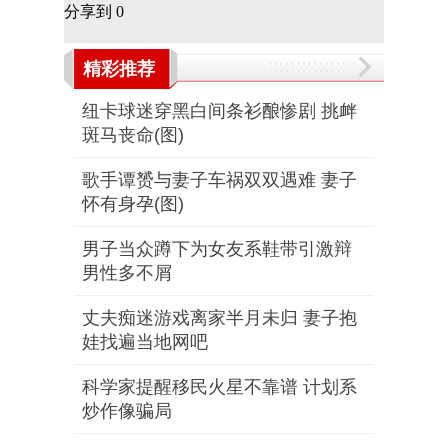
分享到
0
精彩推荐
纽卡球迷穿黑白间条衫酿惨剧 挑衅
斑马丧命(图)
歌手谭赟与妻子车祸双双遇难 妻子
怀有身孕(图)
男子当众蹲下为女友系鞋带引激辩
男性多不屑
丈夫痴迷游戏离家半月未归 妻子抱
娃找遍当地网吧
科学家提醒移民火星不靠谱 计划系
炒作像骗局