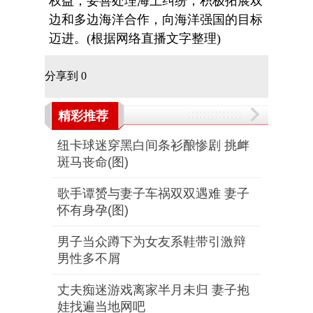
权益，妥善处理海上纠纷，积极拓展双
边和多边海洋合作，向海洋强国的目标
迈进。(根据网络直播文字整理)
分享到
0
精彩推荐
纽卡球迷穿黑白间条衫酿惨剧 挑衅
斑马丧命(图)
歌手谭赟与妻子车祸双双遇难 妻子
怀有身孕(图)
男子当众蹲下为女友系鞋带引激辩
男性多不屑
丈夫痴迷游戏离家半月未归 妻子抱
娃找遍当地网吧