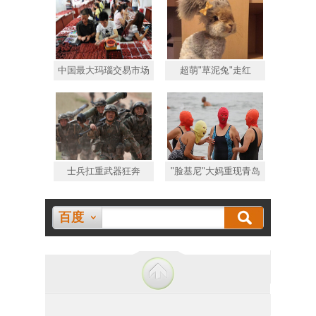
中国最大玛瑙交易市场
超萌"草泥兔"走红
士兵扛重武器狂奔
"脸基尼"大妈重现青岛
百度