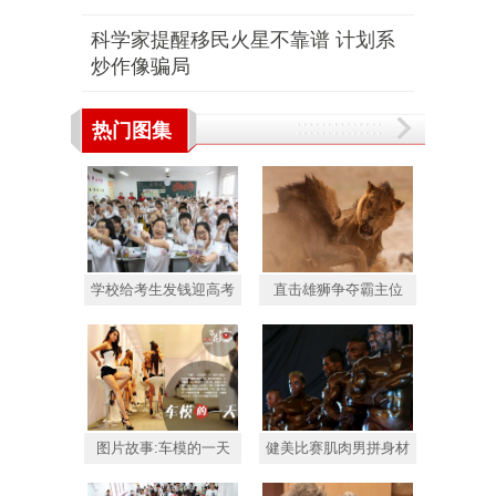
科学家提醒移民火星不靠谱 计划系
炒作像骗局
热门图集
学校给考生发钱迎高考
直击雄狮争夺霸主位
图片故事:车模的一天
健美比赛肌肉男拼身材