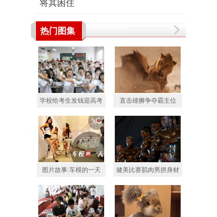
将其困住
热门图集
学校给考生发钱迎高考
直击雄狮争夺霸主位
图片故事:车模的一天
健美比赛肌肉男拼身材