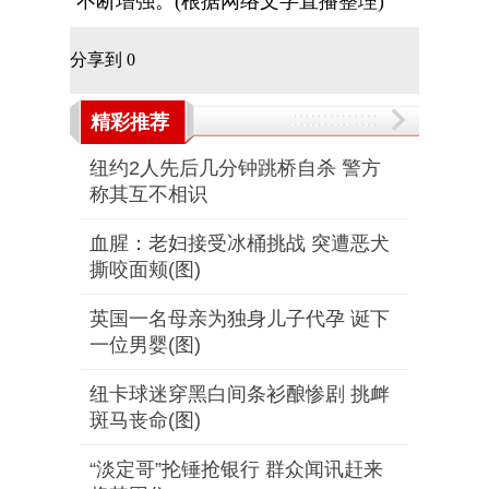
不断增强。(根据网络文字直播整理)
分享到
0
精彩推荐
纽约2人先后几分钟跳桥自杀 警方
称其互不相识
血腥：老妇接受冰桶挑战 突遭恶犬
撕咬面颊(图)
英国一名母亲为独身儿子代孕 诞下
一位男婴(图)
纽卡球迷穿黑白间条衫酿惨剧 挑衅
斑马丧命(图)
“淡定哥”抡锤抢银行 群众闻讯赶来