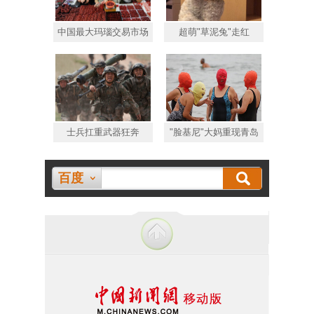
中国最大玛瑙交易市场
超萌"草泥兔"走红
士兵扛重武器狂奔
"脸基尼"大妈重现青岛
百度