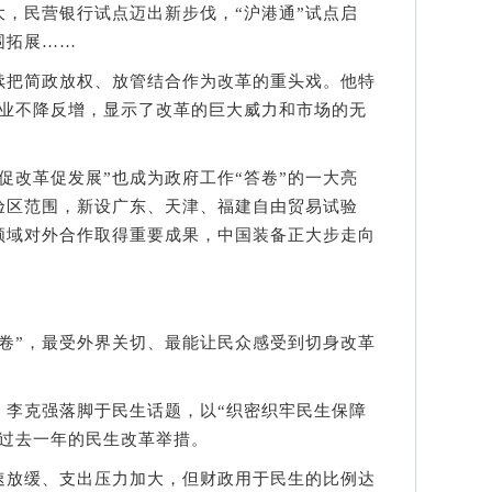
，民营银行试点迈出新步伐，“沪港通”试点启
围拓展……
把简政放权、放管结合作为改革的重头戏。他特
就业不降反增，显示了改革的巨大威力和市场的无
促改革促发展”也成为政府工作“答卷”的一大亮
验区范围，新设广东、天津、福建自由贸易试验
领域对外合作取得重要成果，中国装备正大步走向
”，最受外界关切、最能让民众感受到切身改革
克强落脚于民生话题，以“织密织牢民生保障
了过去一年的民生改革举措。
放缓、支出压力加大，但财政用于民生的比例达