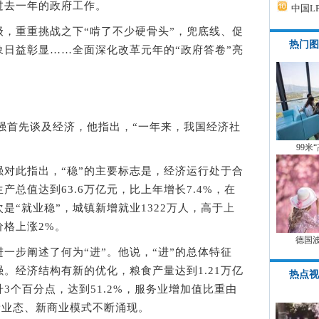
过去一年的政府工作。
中国L
，重重挑战之下“啃了不少硬骨头”，兜底线、促
热门图
日益彰显……全面深化改革元年的“政府答卷”亮
强首先谈及经济，他指出，“一年来，我国经济社
99米
对此指出，“稳”的主要标志是，经济运行处于合
产总值达到63.6万亿元，比上年增长7.4%，在
是“就业稳”，城镇新增就业1322万人，高于上
价格上涨2%。
德国
步阐述了何为“进”。他说，“进”的总体特征
。经济结构有新的优化，粮食产量达到1.21万亿
热点视
3个百分点，达到51.2%，服务业增加值比重由
业、新业态、新商业模式不断涌现。