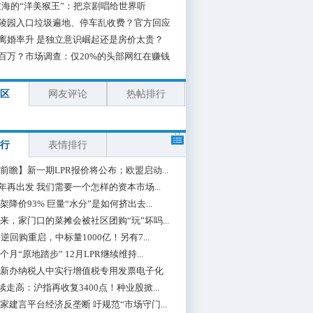
海的“洋美猴王”：把京剧唱给世界听
陵园入口垃圾遍地、停车乱收费？官方回应
离婚率升 是独立意识崛起还是房价太贵？
百万？市场调查：仅20%的头部网红在赚钱
区
网友评论
热帖排行
行
表情排行
前瞻】新一期LPR报价将公布；欧盟启动...
0年再出发 我们需要一个怎样的资本市场...
架降价93% 巨量“水分”是如何挤出去...
来，家门口的菜摊会被社区团购“玩”坏吗...
期逆回购重启，中标量1000亿！另有7...
个月“原地踏步” 12月LPR继续维持...
新办纳税人中实行增值税专用发票电子化
续走高：沪指再收复3400点！种业股掀...
家建言平台经济反垄断 吁规范“市场守门...