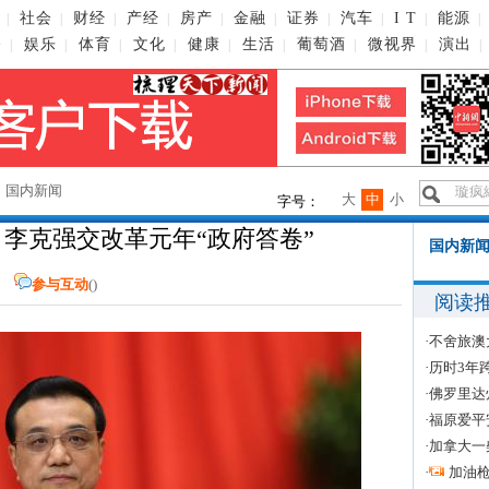
社会
财经
产经
房产
金融
证券
汽车
I T
能源
|
|
|
|
|
|
|
|
|
|
播
娱乐
体育
文化
健康
生活
葡萄酒
微视界
演出
|
|
|
|
|
|
|
|
|
→
国内新闻
大
中
小
字号：
 李克强交改革元年“政府答卷”
国内新闻
参与互动
(
)
阅读
·
不舍旅澳
·
历时3年
·
佛罗里达
·
福原爱平
·
加拿大一
·
加油