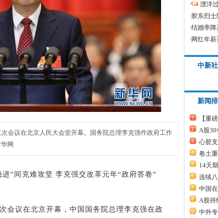
·
漂洋过
·
胶东烈士
·
结婚率降
·
网红年薪
中新社
新闻排
【重磅
A股3
三次会议在北京人民大会堂开幕。国务院总理李克强作政府工作
心脏支
新华网
卷土重
14天
稳进”间克难攻坚 李克强交改革元年“政府答卷”
连续八
中国在
A股持
次会议在北京开幕，中国国务院总理李克强在政
中外专