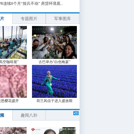
PR连续8个月“按兵不动” 房贷环境底...
片
专题图片
军事图库
“高空咖啡屋”
古巴举办“白色晚宴”
波恩樱花盛开
荷兰风信子进入盛放期
频
趣闻八卦