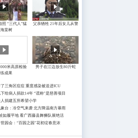
照 “三代人”猛
父亲牺牲 21年后女儿从警
摇海棠树
000米高原检验
男子在江边放生80斤蛇
训练成果
了三角区痘痘 重度感染被送进ICU
下给病人捐款14年 “谎称”是慈善项目
老人捐建五所希望小学
气象台：冷空气来袭 北方降温南方暴雨
桩如履平地 看广西藤县舞狮队展绝活
世园会：“百园之园”花初绽春意浓