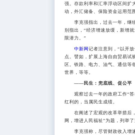
强。存款利率和汇率浮动区间扩大
动，外汇储备、保险资金运用范
李克强指出，过去一年，继续
别指出，“经济增速放缓，新增
限潜力。”
中新网
记者注意到，“以开放
点。譬如，扩展上海自由贸易试
区。铁路、电力、油气、通信等
世界，等等。
——民生：兜底线、促公平
观察过去一年的政府工作“答卷
红利的，当属民生成绩。
在阐述了宏观的改革举措后，李
网，增进人民福祉”为题，列举
李克强称，尽管财政收入增速