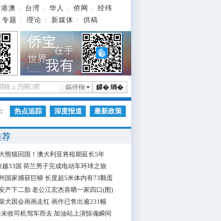
港澳
台湾
华人
侨网
经纬
|
|
|
|
专题
理论
新媒体
供稿
|
|
|
鏂伴椈
鎼� 绱�
:
热点追踪
深度报道
最新政策
推荐
大熊猫回国！澳大利亚将租期延长5年
跨越33国 荷兰男子完成电动车环球之旅
州国家捕获巨蟒 长度超5米体内有73颗蛋
安产下二胎 老公江宏杰喜晒一家四口(图)
柴犬因会画画走红 画作已售出逾231幅
枪未收司机驾车而去 加油站上演惊魂瞬间