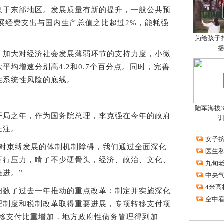
于东部地区。发展质量有新的提升，一般公共预
发展经费支出与国内生产总值之比超过2%，能耗强
。
为给孩子拍
加大对经济社会发展薄弱环节的支持力度，小微
平均增速分别高4.2和0.7个百分点。同时，完善
性系统性风险的底线。
陆军海拔3
局之年，作为国务院总理，李克强在今年的政府
关注。
·
女子挤
束缚发展的体制机制障碍，我们通过全面深化
·
医生私
下行压力，啃了不少硬骨头，经济、政治、文化、
·
九旬
进。”
·
中央
·
4米高
数了过去一年推动的重点改革：制定并实施深化
·
空中看
理制度和税制改革取得重要进展，专项转移支付项
转移支付比重增加，地方政府性债务管理得到加