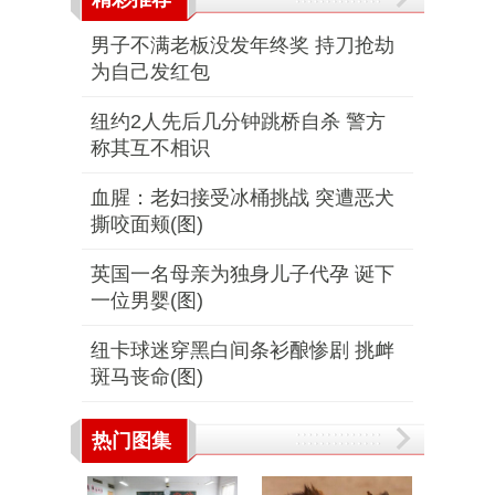
男子不满老板没发年终奖 持刀抢劫
为自己发红包
纽约2人先后几分钟跳桥自杀 警方
称其互不相识
血腥：老妇接受冰桶挑战 突遭恶犬
撕咬面颊(图)
英国一名母亲为独身儿子代孕 诞下
一位男婴(图)
纽卡球迷穿黑白间条衫酿惨剧 挑衅
斑马丧命(图)
热门图集