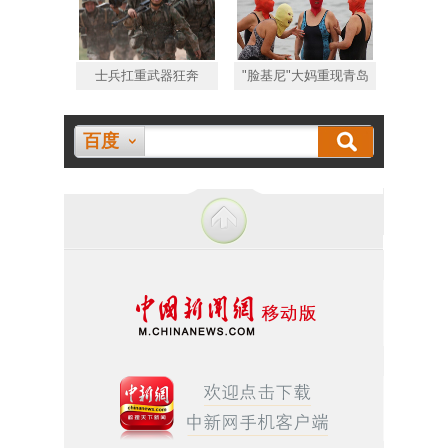
士兵扛重武器狂奔
"脸基尼"大妈重现青岛
百度