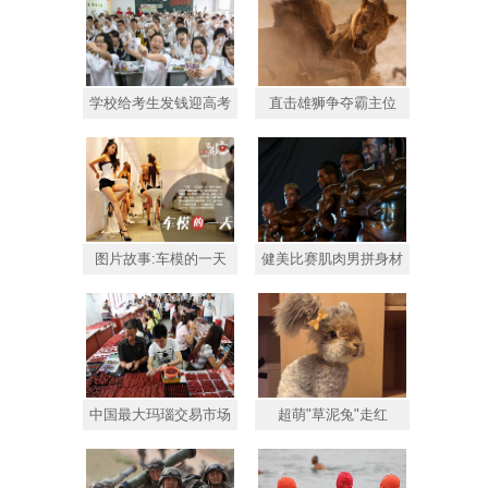
学校给考生发钱迎高考
直击雄狮争夺霸主位
图片故事:车模的一天
健美比赛肌肉男拼身材
中国最大玛瑙交易市场
超萌"草泥兔"走红