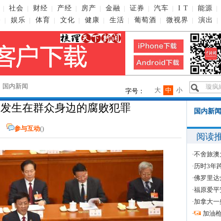
社会
财经
产经
房产
金融
证券
汽车
I T
能源
|
|
|
|
|
|
|
|
|
|
播
娱乐
体育
文化
健康
生活
葡萄酒
微视界
演出
|
|
|
|
|
|
|
|
|
→
国内新闻
大
中
小
字号：
惩发生在群众身边的腐败犯罪
国内新闻
参与互动
(
)
阅读
·
不舍旅澳
·
历时3年
·
佛罗里达
·
福原爱平
·
加拿大一
·
加油