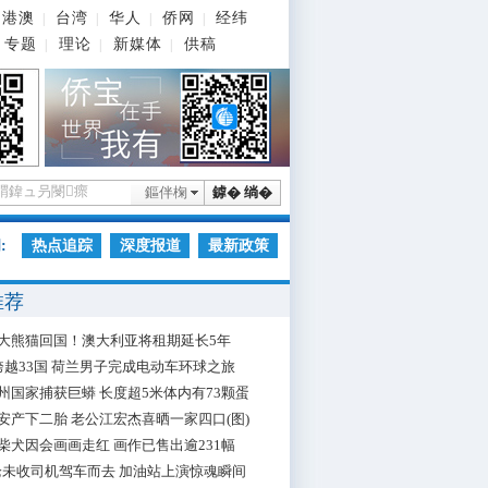
港澳
台湾
华人
侨网
经纬
|
|
|
|
专题
理论
新媒体
供稿
|
|
|
鏂伴椈
鎼� 绱�
:
热点追踪
深度报道
最新政策
推荐
大熊猫回国！澳大利亚将租期延长5年
跨越33国 荷兰男子完成电动车环球之旅
州国家捕获巨蟒 长度超5米体内有73颗蛋
安产下二胎 老公江宏杰喜晒一家四口(图)
柴犬因会画画走红 画作已售出逾231幅
枪未收司机驾车而去 加油站上演惊魂瞬间