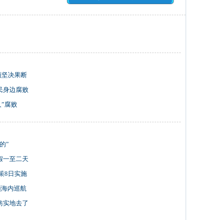
须坚决果断
民身边腐败
”腐败
的”
假一至二天
策8日实施
领海内巡航
妨实地去了