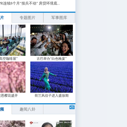
PR连续8个月“按兵不动” 房贷环境底...
片
专题图片
军事图库
“高空咖啡屋”
古巴举办“白色晚宴”
波恩樱花盛开
荷兰风信子进入盛放期
频
趣闻八卦