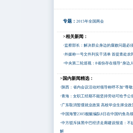
专题：
2015年全国两会
>相关新闻：
·
监察部长：解决群众身边的腐败问题必
·
外媒称一号文件列实干清单 首提查处农
·
中央第二轮巡视：8省份存在领导“身边人
>国内新闻精选：
·
陕西：省内会议活动对领导称呼不加“尊敬
·
青海：女职工经期不能坚持劳动可给予公
·
广东取消暂缓就业政策 高校毕业生择业政
·
中国海警2305舰艇编队8日在中国钓鱼岛
·
中方驳斥抹黑中巴经济走廊建设报道：不
解