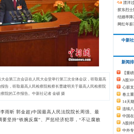
·
漂洋过
·
胶东烈士
·
结婚率降
·
网红年薪
中新社
新闻排
【重磅
表大会第三次会议在人民大会堂举行第三次全体会议，听取最高
A股3
的报告，听取最高人民检察院检察长曹建明关于最高人民检察院
心脏支
察院的工作报告。中新社记者 金硕 摄
卷土重
14天
连续八
者 李雨昕 郭金超)中国最高人民法院院长周强、最
中国在
调要坚持“铁腕反腐”、严惩经济犯罪，“不让腐败
A股持
中外专