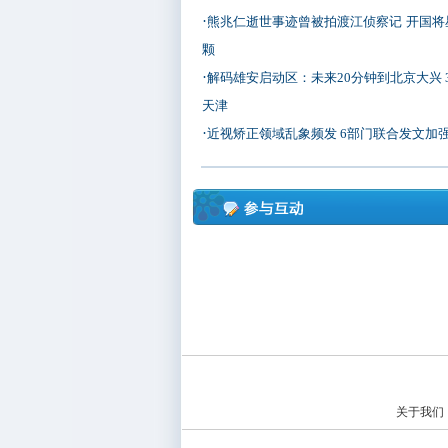
·
熊兆仁逝世事迹曾被拍渡江侦察记
开国将
颗
·
解码雄安启动区：未来20分钟到北京大兴 
天津
·
近视矫正领域乱象频发 6部门联合发文加
关于我们