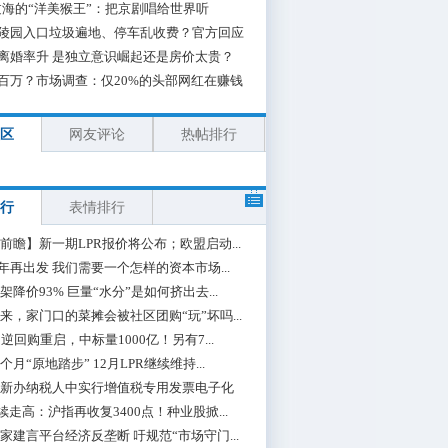
海的“洋美猴王”：把京剧唱给世界听
陵园入口垃圾遍地、停车乱收费？官方回应
离婚率升 是独立意识崛起还是房价太贵？
百万？市场调查：仅20%的头部网红在赚钱
区
网友评论
热帖排行
行
表情排行
前瞻】新一期LPR报价将公布；欧盟启动...
0年再出发 我们需要一个怎样的资本市场...
架降价93% 巨量“水分”是如何挤出去...
来，家门口的菜摊会被社区团购“玩”坏吗...
期逆回购重启，中标量1000亿！另有7...
个月“原地踏步” 12月LPR继续维持...
新办纳税人中实行增值税专用发票电子化
续走高：沪指再收复3400点！种业股掀...
家建言平台经济反垄断 吁规范“市场守门...