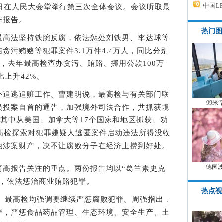
中国L
在人民大会堂举行第三次全体会议。会议听取最
作报告。
热门图
高法坚持铁腕反腐，依法惩处刘铁男、李达球等
贪污贿赂等犯罪案件3.1万件4.4万人，同比分别
表示，去年最高检查办贪污、贿赂、挪用公款100万
比上升42%。
追逃追赃工作。曹建明说，最高检与有关部门联
99米
员投案自首的通告，加强境外司法合作，共抓获境
，其中从美国、加拿大等17个国家和地区抓获、劝
最高检探索对犯罪嫌疑人逃匿案件启动违法所得没收
他涉案财产，决不让腐败分子在经济上捞到好处。
德国
报告关注的重点。两份报告均以“葛兰素史克
理，依法惩治商业贿赂犯罪。
热点视
、最高检均强调要继续严惩腐败犯罪。周强指出，
罪，严惩食品药品管理、生态环境、安全生产、土