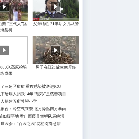
照 “三代人”猛
父亲牺牲 21年后女儿从警
摇海棠树
000米高原检验
男子在江边放生80斤蛇
训练成果
了三角区痘痘 重度感染被送进ICU
下给病人捐款14年 “谎称”是慈善项目
老人捐建五所希望小学
气象台：冷空气来袭 北方降温南方暴雨
桩如履平地 看广西藤县舞狮队展绝活
世园会：“百园之园”花初绽春意浓