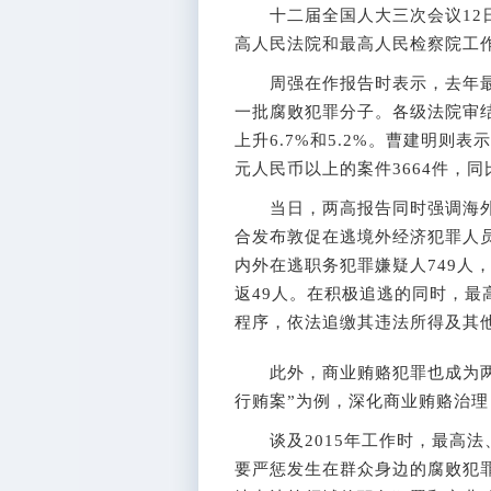
十二届全国人大三次会议12日
高人民法院和最高人民检察院工
周强在作报告时表示，去年最
一批腐败犯罪分子。各级法院审结
上升6.7%和5.2%。曹建明则
元人民币以上的案件3664件，同
当日，两高报告同时强调海外
合发布敦促在逃境外经济犯罪人
内外在逃职务犯罪嫌疑人749人
返49人。在积极追逃的同时，
程序，依法追缴其违法所得及其
此外，商业贿赂犯罪也成为两高
行贿案”为例，深化商业贿赂治
谈及2015年工作时，最高法
要严惩发生在群众身边的腐败犯