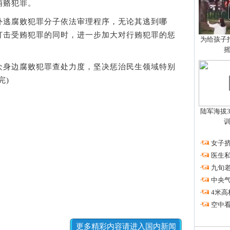
贿赂犯罪。
逃腐败犯罪分子依法审理程序，无论其逃到哪
打击受贿犯罪的同时，进一步加大对行贿犯罪的惩
为给孩子拍
身边腐败犯罪查处力度，坚决惩治民生领域特别
完)
陆军海拔3
·
女子挤
·
医生私
·
九旬
·
中央
·
4米高
·
空中看
更多精彩内容请进入国内新闻