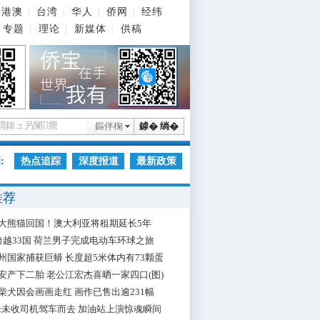
港澳
台湾
华人
侨网
经纬
|
|
|
|
专题
理论
新媒体
供稿
|
|
|
鏂伴椈
鎼� 绱�
:
热点追踪
深度报道
最新政策
推荐
大熊猫回国！澳大利亚将租期延长5年
跨越33国 荷兰男子完成电动车环球之旅
州国家捕获巨蟒 长度超5米体内有73颗蛋
安产下二胎 老公江宏杰喜晒一家四口(图)
柴犬因会画画走红 画作已售出逾231幅
枪未收司机驾车而去 加油站上演惊魂瞬间