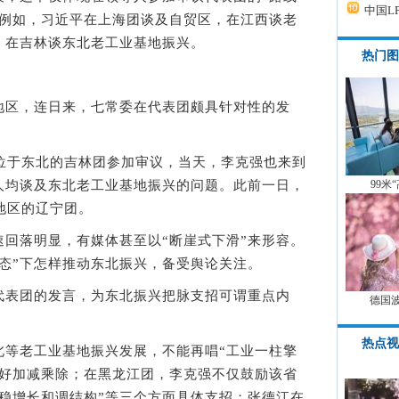
中国L
。例如，习近平在上海团谈及自贸区，在江西谈老
，在吉林谈东北老工业基地振兴。
热门图
区，连日来，七常委在代表团颇具针对性的发
于东北的吉林团参加审议，当天，李克强也来到
人均谈及东北老工业基地振兴的问题。此前一日，
99米
地区的辽宁团。
落明显，有媒体甚至以“断崖式下滑”来形容。
常态”下怎样推动东北振兴，备受舆论关注。
表团的发言，为东北振兴把脉支招可谓重点内
德国
热点视
老工业基地振兴发展，不能再唱“工业一柱擎
做好加减乘除；在黑龙江团，李克强不仅鼓励该省
稳增长和调结构”等三个方面具体支招；张德江在