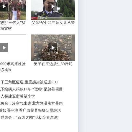
照 “三代人”猛
父亲牺牲 21年后女儿从警
摇海棠树
000米高原检验
男子在江边放生80斤蛇
训练成果
了三角区痘痘 重度感染被送进ICU
下给病人捐款14年 “谎称”是慈善项目
老人捐建五所希望小学
气象台：冷空气来袭 北方降温南方暴雨
桩如履平地 看广西藤县舞狮队展绝活
世园会：“百园之园”花初绽春意浓