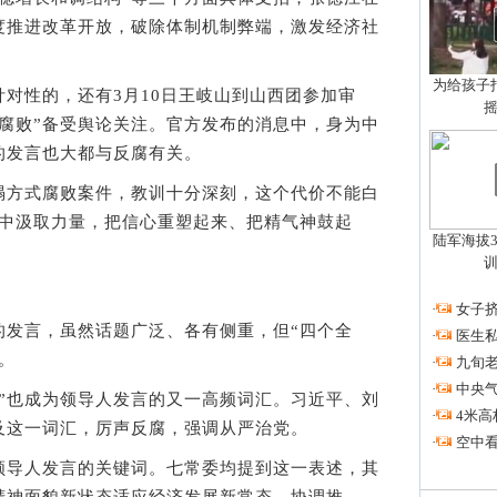
度推进改革开放，破除体制机制弊端，激发经济社
为给孩子拍
性的，还有3月10日王岐山到山西团参加审
腐败”备受舆论关注。官方发布的消息中，身为中
的发言也大都与反腐有关。
方式腐败案件，教训十分深刻，这个代价不能白
从中汲取力量，把信心重塑起来、把精气神鼓起
陆军海拔3
·
女子挤
发言，虽然话题广泛、各有侧重，但“四个全
·
医生私
。
·
九旬
·
中央
”也成为领导人发言的又一高频词汇。习近平、刘
·
4米高
及这一词汇，厉声反腐，强调从严治党。
·
空中看
导人发言的关键词。七常委均提到这一表述，其
精神面貌新状态适应经济发展新常态，协调推