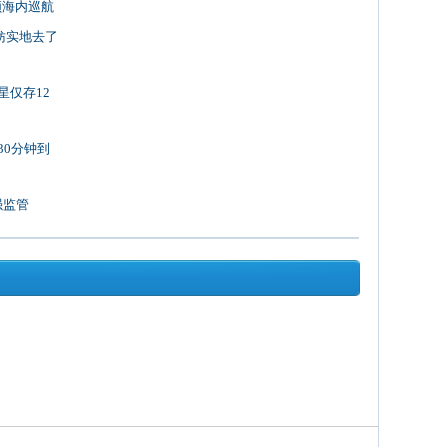
领海内巡航
妨实地去了
星仅存12
30分钟到
强监管