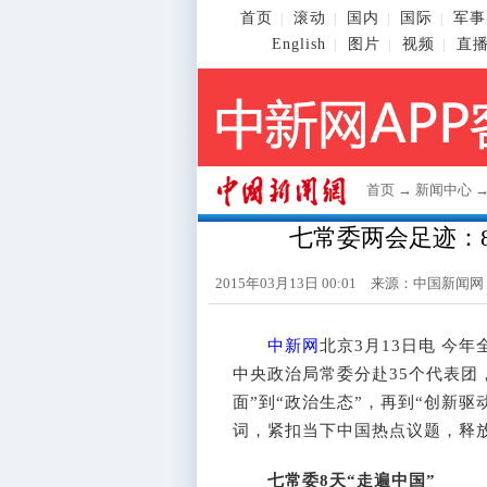
首页
滚动
国内
国际
军事
|
|
|
|
English
图片
视频
直
|
|
|
首页
→
新闻中心
七常委两会足迹：8
2015年03月13日 00:01 来源：
中国新闻网
中新网
北京3月13日电 今
中央政治局常委分赴35个代表团
面”到“政治生态”，再到“创新
词，紧扣当下中国热点议题，释
七常委8天“走遍中国”