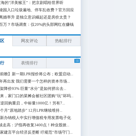
海的“洋美猴王”：把京剧唱给世界听
陵园入口垃圾遍地、停车乱收费？官方回应
离婚率升 是独立意识崛起还是房价太贵？
百万？市场调查：仅20%的头部网红在赚钱
区
网友评论
热帖排行
行
表情排行
前瞻】新一期LPR报价将公布；欧盟启动...
0年再出发 我们需要一个怎样的资本市场...
架降价93% 巨量“水分”是如何挤出去...
来，家门口的菜摊会被社区团购“玩”坏吗...
期逆回购重启，中标量1000亿！另有7...
个月“原地踏步” 12月LPR继续维持...
新办纳税人中实行增值税专用发票电子化
续走高：沪指再收复3400点！种业股掀...
家建言平台经济反垄断 吁规范“市场守门...