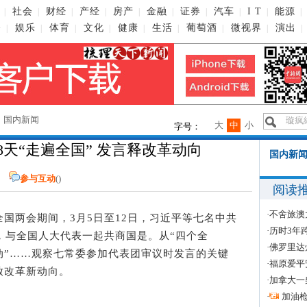
社会
财经
产经
房产
金融
证券
汽车
I T
能源
|
|
|
|
|
|
|
|
|
|
播
娱乐
体育
文化
健康
生活
葡萄酒
微视界
演出
|
|
|
|
|
|
|
|
|
→
国内新闻
大
中
小
字号：
天“走遍全国” 发言释改革动向
国内新闻
参与互动
(
)
阅读
·
不舍旅澳
年全国两会期间，3月5日至12日，习近平等七名中共
·
历时3年
，与全国人大代表一起共商国是。从“四个全
·
佛罗里达
驱动”……观察七常委参加代表团审议时发言的关键
·
福原爱平
放改革新动向。
·
加拿大一
·
加油