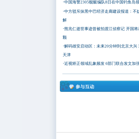
·
中国海警2305舰艇编队8日在中国钓鱼岛
·
中方驳斥抹黑中巴经济走廊建设报道：不
解
·
熊兆仁逝世事迹曾被拍渡江侦察记
开国将
颗
·
解码雄安启动区：未来20分钟到北京大兴 
天津
·
近视矫正领域乱象频发 6部门联合发文加