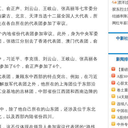
·
漂洋过
、俞正声、刘云山、王岐山、张高丽等七常委分
·
胶东烈士
内蒙古、北京、天津当选十二届全国人大代表，所
·
结婚率降
·
网红年薪
先在各自所在的代表团参加了审议。
内地省份代表团参加审议。此外，身为中央军委
中新社
团，张德江分别去了香港代表团、澳门代表团，俞
，习近平、李克强、刘云山、王岐山、张高丽各
新闻排
参加了6个，俞正声参加了4个。
【重磅
表团，兼顾东中西部的特点突出。例如，在习近
A股3
心脏支
了解放军代表团之外，他所在的上海团位于东部沿
卷土重
工业基地的吉林团，中部省份江西团和西南边陲的
14天
连续八
中，除了他自己所在的山东团，还涉及位于东北
中国在
北，以及西部内陆省份四川。
A股持
中外专
这不仅体现在领导人参加审议代表团的“路线