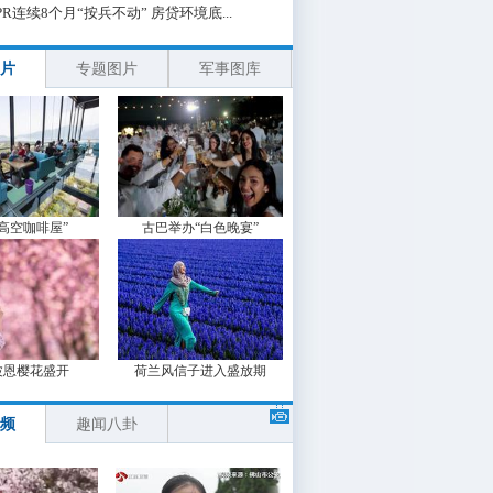
PR连续8个月“按兵不动” 房贷环境底...
片
专题图片
军事图库
“高空咖啡屋”
古巴举办“白色晚宴”
波恩樱花盛开
荷兰风信子进入盛放期
频
趣闻八卦