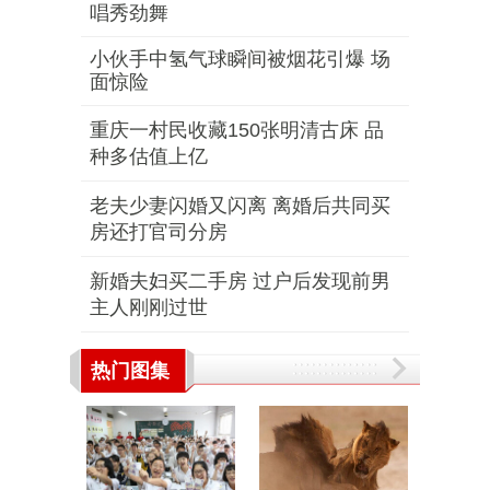
唱秀劲舞
小伙手中氢气球瞬间被烟花引爆 场
面惊险
重庆一村民收藏150张明清古床 品
种多估值上亿
老夫少妻闪婚又闪离 离婚后共同买
房还打官司分房
新婚夫妇买二手房 过户后发现前男
主人刚刚过世
热门图集