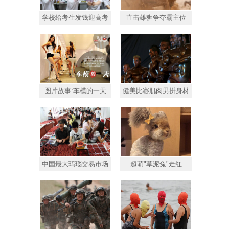
学校给考生发钱迎高考
直击雄狮争夺霸主位
图片故事:车模的一天
健美比赛肌肉男拼身材
中国最大玛瑙交易市场
超萌"草泥兔"走红