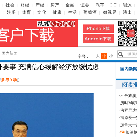
社会
财经
产经
房产
金融
证券
汽车
I T
能源
|
|
|
|
|
|
|
|
|
|
播
娱乐
体育
文化
健康
生活
葡萄酒
微视界
演出
|
|
|
|
|
|
|
|
|
→
国内新闻
大
中
小
字号：
外要事 充满信心缓解经济放缓忧虑
国内新闻
参与互动
(
)
阅读
·
不舍旅澳
·
历时3年
·
佛罗里达
·
福原爱平
·
加拿大一
·
加油