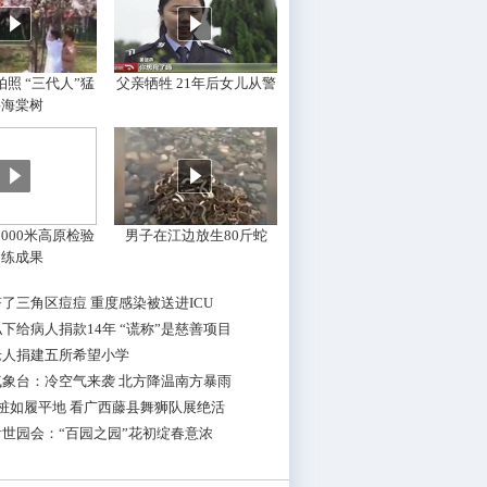
照 “三代人”猛
父亲牺牲 21年后女儿从警
摇海棠树
000米高原检验
男子在江边放生80斤蛇
训练成果
了三角区痘痘 重度感染被送进ICU
下给病人捐款14年 “谎称”是慈善项目
老人捐建五所希望小学
气象台：冷空气来袭 北方降温南方暴雨
桩如履平地 看广西藤县舞狮队展绝活
世园会：“百园之园”花初绽春意浓