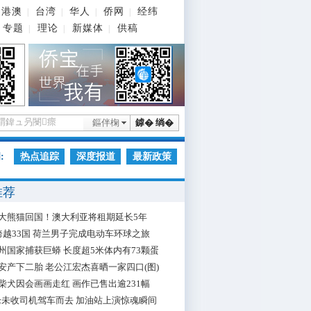
港澳
台湾
华人
侨网
经纬
|
|
|
|
专题
理论
新媒体
供稿
|
|
|
鏂伴椈
鎼� 绱�
:
热点追踪
深度报道
最新政策
推荐
大熊猫回国！澳大利亚将租期延长5年
跨越33国 荷兰男子完成电动车环球之旅
州国家捕获巨蟒 长度超5米体内有73颗蛋
安产下二胎 老公江宏杰喜晒一家四口(图)
柴犬因会画画走红 画作已售出逾231幅
枪未收司机驾车而去 加油站上演惊魂瞬间