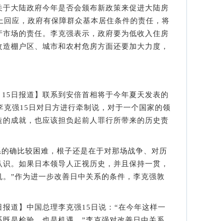
于大陆政府今年是否会颁布新政策来促进大陆房
会上回应，政府有保障群众基本居住条件的责任，将
产市场的责任。李克强表示，政府要为低收入住房
改造棚户区、城市和农村危房方面还要加大力度，
5日报道】联系到安倍首相将于今年夏天发表的
李克强15日对日方进行牵制说，对于一个国家的领
造的成就，也应该担负起前人罪行所带来的历史责
的确比较困难，根子还是在于对那场战争、对历
认识。如果日本领导人正视历史，并且保持一贯，
机。”作为进一步改善日中关系的条件，李克强敦
报道】中国总理李克强15日说：“在今年这样一
系既是检验，也是机遇。”李克强对改善日中关系