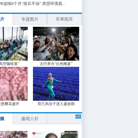
PR连续8个月“按兵不动” 房贷环境底...
片
专题图片
军事图库
“高空咖啡屋”
古巴举办“白色晚宴”
波恩樱花盛开
荷兰风信子进入盛放期
频
趣闻八卦