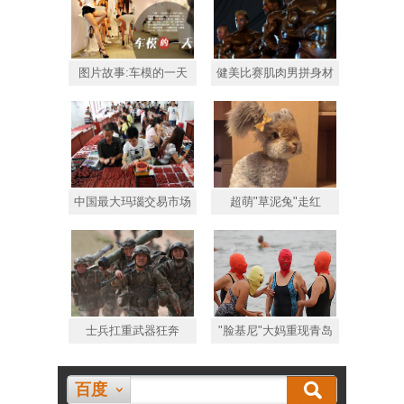
图片故事:车模的一天
健美比赛肌肉男拼身材
中国最大玛瑙交易市场
超萌"草泥兔"走红
士兵扛重武器狂奔
"脸基尼"大妈重现青岛
百度