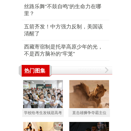
丝路乐舞“不鼓自鸣”的生命力在哪
里？
五箭齐发！中方强力反制，美国该
清醒了
西藏寄宿制是托举高原少年的光，
不是西方脑补的“牢笼”
热门图集
学校给考生发钱迎高考
直击雄狮争夺霸主位