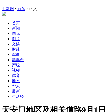
中新网
•
新闻
• 正文
首页
新闻
国际
图片
文娱
财经
军事
港澳台
产经
视频
体育
地方
华人
最新
生活经
天安门地区及相关道路9月1日