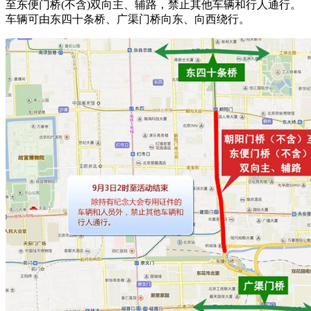
至东便门桥(不含)双向主、辅路，禁止其他车辆和行人通行。
车辆可由东四十条桥、广渠门桥向东、向西绕行。