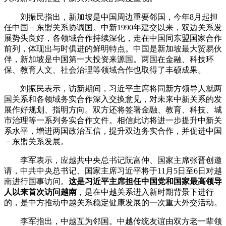
刘振民指出，新加坡是中国周边重要邻国，今年8月起担
任中国－东盟关系协调国。中新1990年建交以来，双边关系发
展势头良好，各领域合作持续深化，走在中国同东盟国家合作
前列，体现出与时俱进的鲜明特点。中国是新加坡最大贸易伙
伴，新加坡是中国第一大投资来源国。两国在金融、科技环
保、教育人文、社会治理等领域合作也取得了丰硕成果。
刘振民表示，访新期间，习近平主席将同新方领导人就两
国关系和各领域务实合作深入交换意见，对未来中新关系的发
展作好规划、指明方向。双方还将签署金融、教育、科技、城
市治理等一系列务实合作文件。相信此访将进一步提升中新关
系水平，增进两国政治互信，提升双边务实合作，并促进中国
－东盟关系发展。
李军表示，应越共中央总书记阮富仲、国家主席张晋创邀
请，中共中央总书记、国家主席习近平将于11月5日至6日对越
南进行国事访问。
这是习近平主席担任中国党和国家最高领导
人以来首次访问越南
，是在中越关系进入新时期背景下进行
的，是中方推动中越关系稳定健康发展的一次重大外交活动。
李军指出，中越互为邻国。中越传统友谊由双方老一辈领