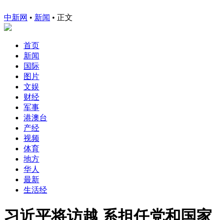
中新网
•
新闻
• 正文
首页
新闻
国际
图片
文娱
财经
军事
港澳台
产经
视频
体育
地方
华人
最新
生活经
习近平将访越 系担任党和国家