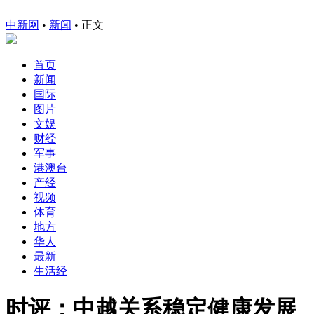
中新网
•
新闻
• 正文
首页
新闻
国际
图片
文娱
财经
军事
港澳台
产经
视频
体育
地方
华人
最新
生活经
时评：中越关系稳定健康发展