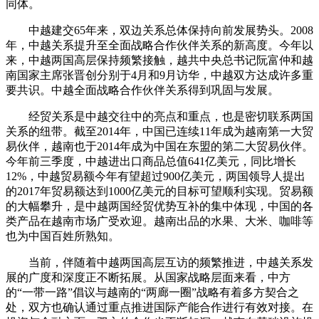
同体。
中越建交65年来，双边关系总体保持向前发展势头。2008
年，中越关系提升至全面战略合作伙伴关系的新高度。今年以
来，中越两国高层保持频繁接触，越共中央总书记阮富仲和越
南国家主席张晋创分别于4月和9月访华，中越双方达成许多重
要共识。中越全面战略合作伙伴关系得到巩固与发展。
经贸关系是中越交往中的亮点和重点，也是密切联系两国
关系的纽带。截至2014年，中国已连续11年成为越南第一大贸
易伙伴，越南也于2014年成为中国在东盟的第二大贸易伙伴。
今年前三季度，中越进出口商品总值641亿美元，同比增长
12%，中越贸易额今年有望超过900亿美元，两国领导人提出
的2017年贸易额达到1000亿美元的目标可望顺利实现。贸易额
的大幅攀升，是中越两国经贸优势互补的集中体现，中国的各
类产品在越南市场广受欢迎。越南出品的水果、大米、咖啡等
也为中国百姓所熟知。
当前，伴随着中越两国高层互访的频繁推进，中越关系发
展的广度和深度正不断拓展。从国家战略层面来看，中方
的“一带一路”倡议与越南的“两廊一圈”战略有着多方契合之
处，双方也确认通过重点推进国际产能合作进行有效对接。在