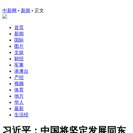
中新网
•
新闻
• 正文
首页
新闻
国际
图片
文娱
财经
军事
港澳台
产经
视频
体育
地方
华人
最新
生活经
习近平：中国将坚定发展同东