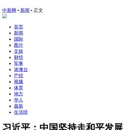
中新网
•
新闻
• 正文
首页
新闻
国际
图片
文娱
财经
军事
港澳台
产经
视频
体育
地方
华人
最新
生活经
习近平：中国坚持走和平发展