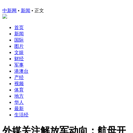
中新网
•
新闻
• 正文
首页
新闻
国际
图片
文娱
财经
军事
港澳台
产经
视频
体育
地方
华人
最新
生活经
外媒关注解放军动向：航母开