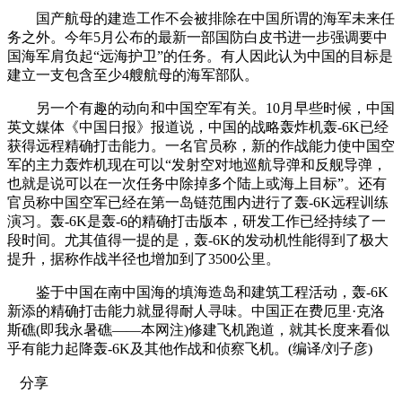
国产航母的建造工作不会被排除在中国所谓的海军未来任
务之外。今年5月公布的最新一部国防白皮书进一步强调要中
国海军肩负起“远海护卫”的任务。有人因此认为中国的目标是
建立一支包含至少4艘航母的海军部队。
另一个有趣的动向和中国空军有关。10月早些时候，中国
英文媒体《中国日报》报道说，中国的战略轰炸机轰-6K已经
获得远程精确打击能力。一名官员称，新的作战能力使中国空
军的主力轰炸机现在可以“发射空对地巡航导弹和反舰导弹，
也就是说可以在一次任务中除掉多个陆上或海上目标”。还有
官员称中国空军已经在第一岛链范围内进行了轰-6K远程训练
演习。轰-6K是轰-6的精确打击版本，研发工作已经持续了一
段时间。尤其值得一提的是，轰-6K的发动机性能得到了极大
提升，据称作战半径也增加到了3500公里。
鉴于中国在南中国海的填海造岛和建筑工程活动，轰-6K
新添的精确打击能力就显得耐人寻味。中国正在费厄里·克洛
斯礁(即我永暑礁——本网注)修建飞机跑道，就其长度来看似
乎有能力起降轰-6K及其他作战和侦察飞机。(编译/刘子彦)
分享