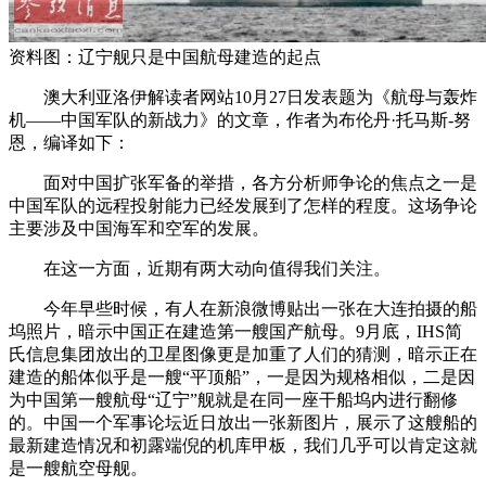
资料图：辽宁舰只是中国航母建造的起点
澳大利亚洛伊解读者网站10月27日发表题为《航母与轰炸
机——中国军队的新战力》的文章，作者为布伦丹·托马斯-努
恩，编译如下：
面对中国扩张军备的举措，各方分析师争论的焦点之一是
中国军队的远程投射能力已经发展到了怎样的程度。这场争论
主要涉及中国海军和空军的发展。
在这一方面，近期有两大动向值得我们关注。
今年早些时候，有人在新浪微博贴出一张在大连拍摄的船
坞照片，暗示中国正在建造第一艘国产航母。9月底，IHS简
氏信息集团放出的卫星图像更是加重了人们的猜测，暗示正在
建造的船体似乎是一艘“平顶船”，一是因为规格相似，二是因
为中国第一艘航母“辽宁”舰就是在同一座干船坞内进行翻修
的。中国一个军事论坛近日放出一张新图片，展示了这艘船的
最新建造情况和初露端倪的机库甲板，我们几乎可以肯定这就
是一艘航空母舰。