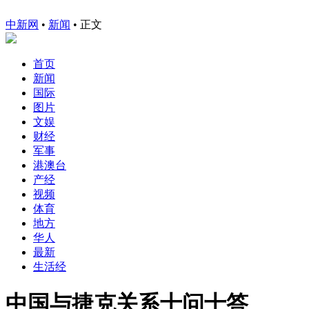
中新网
•
新闻
• 正文
首页
新闻
国际
图片
文娱
财经
军事
港澳台
产经
视频
体育
地方
华人
最新
生活经
中国与捷克关系十问十答