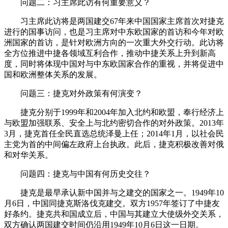
问题二：习主席此访有何重要意义？
习主席此访将是两国建交67年来中国国家主席首次对捷克
进行的国事访问，也是习主席对中东欧国家的首访和今年对欧
洲国家的首访，是针对欧洲方向的一次重大外交行动。此访将
全方位推进中捷各领域互利合作，推动中捷关系上升到新高
度，同时将体现中国对与中东欧国家合作的重视，并将促进中
国和欧洲整体关系的发展。
问题三：捷克对外政策有何演变？
捷克分别于1999年和2004年加入北约和欧盟，奉行经济上
与欧盟加强联系、安全上与北约密切合作的对外政策。2013年
3月，捷克首任全民直选总统泽曼上任；2014年1月，以社会民
主党为首的中间偏左政府上台执政。此后，捷克积极改善对俄
和对华关系。
问题四：捷克与中国有何历史交往？
捷克是最早承认新中国并与之建交的国家之一。1949年10
月6日，中国同捷克斯洛伐克建交。双方1957年签订了中捷友
好条约。捷克共和国成立后，中国与其建立大使级外交关系，
双方确认两国建交时间仍沿用1949年10月6日这一日期。