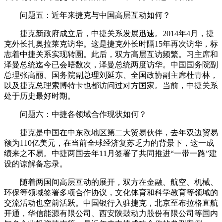
问题五：近年来捷克与中国高层互动如何？
捷克新政府成立后，中捷关系发展迅速。2014年4月，捷
克外长扎奥拉莱克访华。这是捷克外长时隔15年再次访华，标
志着中捷关系实现转圜。此后，双方高层互访频繁。习主席和
泽曼总统迄今已会晤数次，泽曼总统两度访华。中国国务院副
总理张高丽、国务院副总理刘延东、全国政协副主席杜青林，
以及捷克总理索博特卡也都访问过对方国家。当前，中捷关系
处于历史最好时期。
问题六：中捷各领域合作现状如何？
捷克是中国在中东欧地区第二大贸易伙伴，去年双边贸易
额为110亿美元，在当前全球经济复苏乏力的背景下，这一成
绩来之不易。中捷两国去年11月签署了共同推进“一带一路”建
设的谅解备忘录。
随着两国间高层互动的展开，双方在金融、航空、机械、
环保等领域签署多项合作协议，文化体育和科学教育等领域的
交流活动也空前活跃。中国银行入驻捷克，北京至布拉格直航
开通，华信能源有限公司、西安陕鼓动力股份有限公司等国内