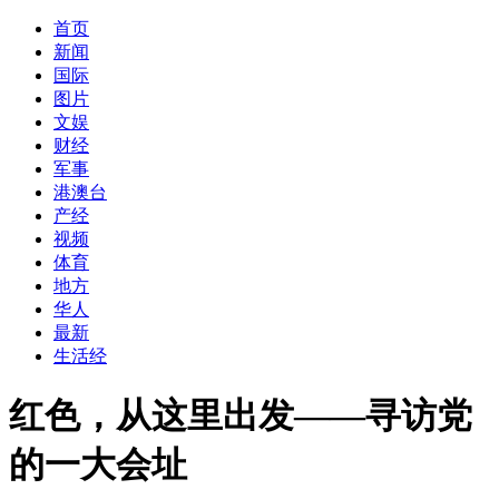
首页
新闻
国际
图片
文娱
财经
军事
港澳台
产经
视频
体育
地方
华人
最新
生活经
红色，从这里出发——寻访党
的一大会址