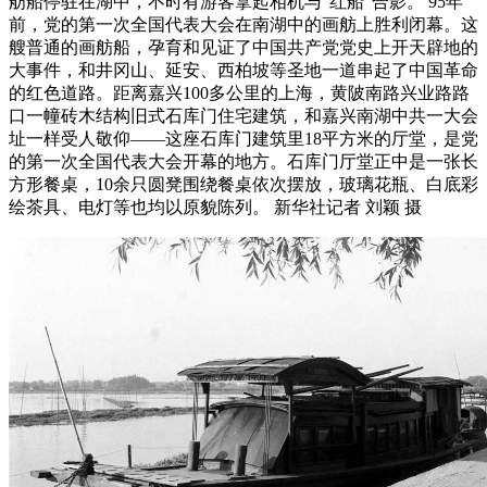
舫船停驻在湖中，不时有游客拿起相机与“红船”合影。 95年
前，党的第一次全国代表大会在南湖中的画舫上胜利闭幕。这
艘普通的画舫船，孕育和见证了中国共产党党史上开天辟地的
大事件，和井冈山、延安、西柏坡等圣地一道串起了中国革命
的红色道路。距离嘉兴100多公里的上海，黄陂南路兴业路路
口一幢砖木结构旧式石库门住宅建筑，和嘉兴南湖中共一大会
址一样受人敬仰——这座石库门建筑里18平方米的厅堂，是党
的第一次全国代表大会开幕的地方。石库门厅堂正中是一张长
方形餐桌，10余只圆凳围绕餐桌依次摆放，玻璃花瓶、白底彩
绘茶具、电灯等也均以原貌陈列。 新华社记者 刘颖 摄