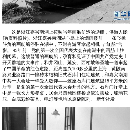
这是浙江嘉兴南湖上按照当年画舫仿造的游船，供游人瞻
仰(资料照片)。浙江嘉兴南湖湖心岛上的烟雨楼前，一条飞檐
斗角的画舫船停驻在湖中，不时有游客拿起相机与“红船”合
影。 95年前，党的第一次全国代表大会在南湖中的画舫上胜
利闭幕。这艘普通的画舫船，孕育和见证了中国共产党党史上
开天辟地的大事件，和井冈山、延安、西柏坡等圣地一道串起
了中国革命的红色道路。距离嘉兴100多公里的上海，黄陂南
路兴业路路口一幢砖木结构旧式石库门住宅建筑，和嘉兴南湖
中共一大会址一样受人敬仰——这座石库门建筑里18平方米的
厅堂，是党的第一次全国代表大会开幕的地方。石库门厅堂正
中是一张长方形餐桌，10余只圆凳围绕餐桌依次摆放，玻璃花
瓶、白底彩绘茶具、电灯等也均以原貌陈列。 新华社发