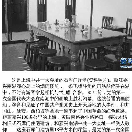
这是上海中共一大会址的石库门厅堂(资料照片)。浙江嘉
兴南湖湖心岛上的烟雨楼前，一条飞檐斗角的画舫船停驻在湖
中，不时有游客拿起相机与“红船”合影。 95年前，党的第一
次全国代表大会在南湖中的画舫上胜利闭幕。这艘普通的画舫
船，孕育和见证了中国共产党党史上开天辟地的大事件，和井
冈山、延安、西柏坡等圣地一道串起了中国革命的红色道路。
距离嘉兴100多公里的上海，黄陂南路兴业路路口一幢砖木结
构旧式石库门住宅建筑，和嘉兴南湖中共一大会址一样受人敬
仰——这座石库门建筑里18平方米的厅堂，是党的第一次全国