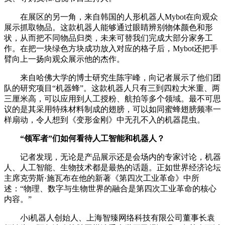
在展区的另一角，来自韩国的人形机器人Mybot在向观众
展示抓取物品。这款机器人能够通过眼睛辨别物体颜色和形
状，从而把不同物品归类，未来可替我们完成大部分家务工
作。在把一块绿色方块成功放入对应的格子后，Mybot还把手
臂向上一扬向观众展示他的杰作。
来自哈佛大学的博士研究生陈宇峰，向记者展示了他们团
队的研究项目“机器蜂”。这款机器人只有三到四粒大米重、两
三厘米高，可以应用到人工授粉、航拍等多个领域。最不可思
议的是其采用特殊材料制成的翅膀，可以如同蜜蜂翅膀频率一
样扇动，令人想到《变形金刚》中无孔不入的机器昆虫。
“领军者”们如何看待人工智能和机器人？
记者发现，无论是产品展示还是会场内的专家讨论，机器
人、人工智能、生物技术都是最热的话题。正如世界经济论坛
主席克劳斯·施瓦布在他的新著《第四次工业革命》中所
述：“物理、数字与生物世界的融合是第四次工业革命的核心
内容。”
小i机器人创始人、上海智臻网络科技有限公司董事长袁