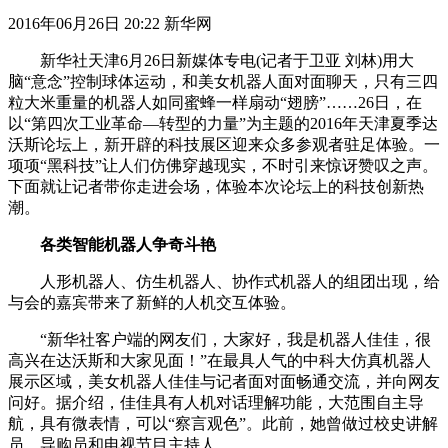
2016年06月26日 20:22 新华网
新华社天津6月26日新媒体专电(记者于卫亚 刘林)用大
脑“意念”控制球体运动，和美女机器人面对面聊天，只有三四
粒大米重量的机器人如同蜜蜂一样扇动“翅膀”……26日，在
以“第四次工业革命—转型的力量”为主题的2016年天津夏季达
沃斯论坛上，新开辟的科技展区迎来众多参观者驻足体验。一
项项“黑科技”让人们仿佛穿越现实，不时引来惊讶赞叹之声。
下面就让记者带你走进会场，体验本次论坛上的科技创新热
潮。
各类智能机器人争奇斗艳
人形机器人、仿生机器人、协作式机器人的组团出现，给
与会的嘉宾带来了新鲜的人机交互体验。
“新华社客户端的网友们，大家好，我是机器人佳佳，很
高兴在达沃斯和大家见面！”在最具人气的中科大仿真机器人
展示区域，美女机器人佳佳与记者面对面畅通交流，并向网友
问好。据介绍，佳佳具有人机对话理解功能，大范围自主导
航，具有微表情，可以“察言观色”。此前，她曾做过校史讲解
员、导购员和电视节目主持人。