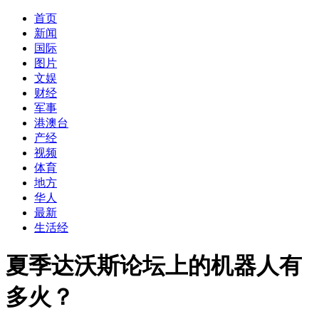
首页
新闻
国际
图片
文娱
财经
军事
港澳台
产经
视频
体育
地方
华人
最新
生活经
夏季达沃斯论坛上的机器人有
多火？