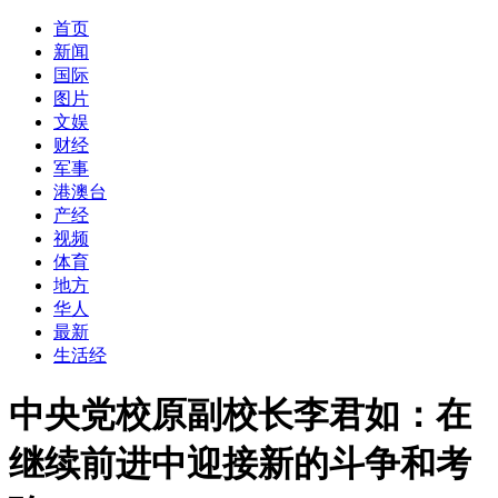
首页
新闻
国际
图片
文娱
财经
军事
港澳台
产经
视频
体育
地方
华人
最新
生活经
中央党校原副校长李君如：在
继续前进中迎接新的斗争和考