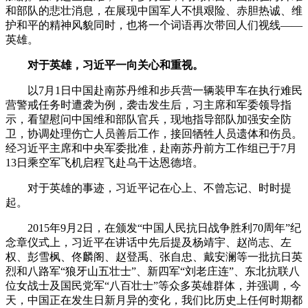
和部队的悲壮消息，在展现中国军人不惧艰险、赤胆热诚、维
护和平的精神风貌同时，也将一个词语再次带回人们视线——
英雄。
对于英雄，习近平一向关心和重视。
以7月1日中国赴南苏丹维和步兵营一辆装甲车在执行难民
营警戒任务时遭袭为例，袭击发生后，习主席和军委领导指
示，看望慰问中国维和部队官兵，现地指导部队加强安全防
卫，协调处理伤亡人员善后工作，接回牺牲人员遗体和伤员。
经习近平主席和中央军委批准，赴南苏丹前方工作组已于7月
13日乘空军飞机启程飞赴乌干达恩德培。
对于英雄的事迹，习近平记在心上、不曾忘记、时时提
起。
2015年9月2日，在颁发“中国人民抗日战争胜利70周年”纪
念章仪式上，习近平在讲话中先后提及杨靖宇、赵尚志、左
权、彭雪枫、佟麟阁、赵登禹、张自忠、戴安澜等一批抗日英
烈和八路军“狼牙山五壮士”、新四军“刘老庄连”、东北抗联八
位女战士及国民党军“八百壮士”等众多英雄群体，并强调，今
天，中国正在发生日新月异的变化，我们比历史上任何时期都