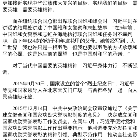
更加接近实现中华民族伟大复兴的目标。实现我们的目标，需
要英雄，需要英雄精神。
而在纽约联合国总部出席联合国维和峰会时，习近平则在
讲话的结尾处讲述了中国维和女警察和志虹故事：“在5年前，
中国维和女警察和志虹在海地执行联合国维和任务时不幸殉
职，留下年仅4岁的幼子和年逾花甲的父母。她曾经写到，大
千世界，我也许只是一根羽毛，但我也要以羽毛的方式承载和
平的心愿。这是她生前的愿望，也是中国对和平的承诺。”
对于当代中国需要的英雄精神，习近平身体力行，不断强
调。
2015年9月30日，国家设立的首个“烈士纪念日”，习近平
等党和国家领导人在北京天安门广场，与首都各界一起，向人
民英雄献花篮。
2015年12月14日，中共中央政治局会议审议通过了《关于
建立健全党和国家功勋荣誉表彰制度的意见》，决定成立党和
国家功勋荣誉表彰工作委员会。在同年5月，习近平便对党和
国家功勋荣誉表彰工作作出重要指示，他强调要充分发挥党和
国家功勋荣誉表彰的精神引领、典型示范作用，推动全社会形