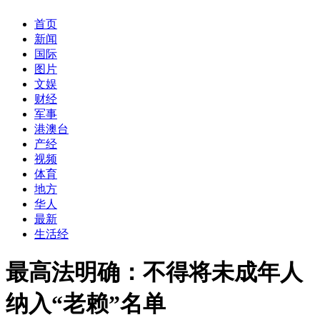
首页
新闻
国际
图片
文娱
财经
军事
港澳台
产经
视频
体育
地方
华人
最新
生活经
最高法明确：不得将未成年人
纳入“老赖”名单