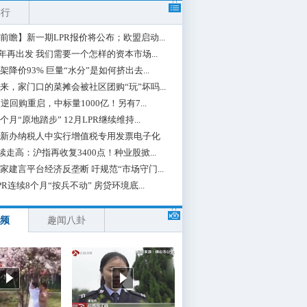
排行
前瞻】新一期LPR报价将公布；欧盟启动...
0年再出发 我们需要一个怎样的资本市场...
架降价93% 巨量“水分”是如何挤出去...
来，家门口的菜摊会被社区团购“玩”坏吗...
期逆回购重启，中标量1000亿！另有7...
个月“原地踏步” 12月LPR继续维持...
新办纳税人中实行增值税专用发票电子化
续走高：沪指再收复3400点！种业股掀...
家建言平台经济反垄断 吁规范“市场守门...
PR连续8个月“按兵不动” 房贷环境底...
频
趣闻八卦