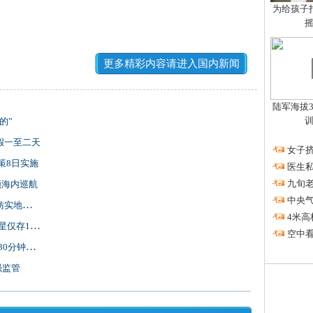
为给孩子拍
更多精彩内容请进入国内新闻
陆军海拔3
的”
假一至二天
·
女子挤
策8日实施
·
医生私
·
九旬
领海内巡航
·
中央
去了解
·
4米高
仅存12颗
·
空中看
钟到天津
强监管