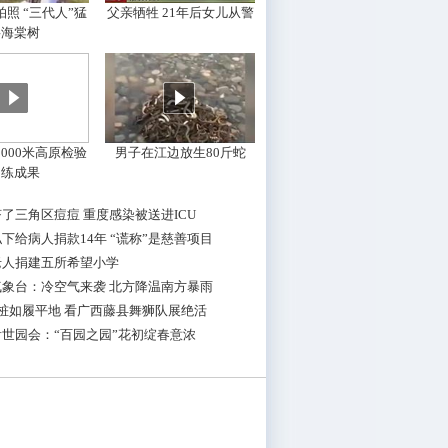
照 “三代人”猛
父亲牺牲 21年后女儿从警
摇海棠树
000米高原检验
男子在江边放生80斤蛇
训练成果
了三角区痘痘 重度感染被送进ICU
下给病人捐款14年 “谎称”是慈善项目
老人捐建五所希望小学
气象台：冷空气来袭 北方降温南方暴雨
桩如履平地 看广西藤县舞狮队展绝活
世园会：“百园之园”花初绽春意浓