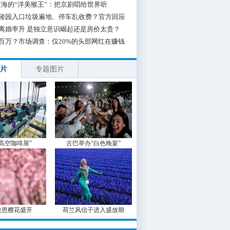
海的“洋美猴王”：把京剧唱给世界听
陵园入口垃圾遍地、停车乱收费？官方回应
离婚率升 是独立意识崛起还是房价太贵？
百万？市场调查：仅20%的头部网红在赚钱
片
专题图片
“高空咖啡屋”
古巴举办“白色晚宴”
波恩樱花盛开
荷兰风信子进入盛放期