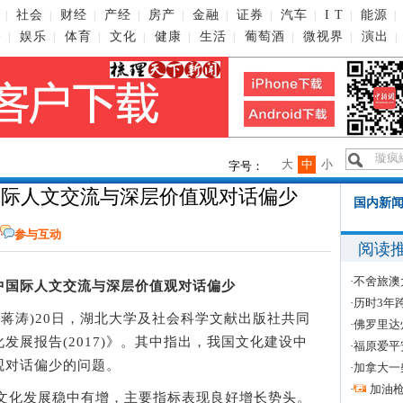
社会
财经
产经
房产
金融
证券
汽车
I T
能源
|
|
|
|
|
|
|
|
|
|
播
娱乐
体育
文化
健康
生活
葡萄酒
微视界
演出
|
|
|
|
|
|
|
|
|
大
中
小
字号：
国际人文交流与深层价值观对话偏少
国内新闻
参与互动
阅读
·
不舍旅澳
中国际人文交流与深层价值观对话偏少
·
历时3年
者 蒋涛)20日，湖北大学及社会科学文献出版社共同
·
佛罗里达
发展报告(2017)》。其中指出，我国文化建设中
·
福原爱平
观对话偏少的问题。
·
加拿大一
·
加油
文化发展稳中有增，主要指标表现良好增长势头。