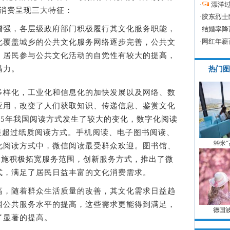
·
漂洋过
服务消费呈现三大特征：
·
胶东烈士
强，各层级政府部门积极履行其文化服务职能，
·
结婚率降
·
网红年薪
此覆盖城乡的公共文化服务网络逐步完善，公共文
，居民参与公共文化活动的自觉性有较大的提高，
精力。
热门图
样化，工业化和信息化的加快发展以及网络、数
应用，改变了人们获取知识、传递信息、鉴赏文化
15年我国阅读方式发生了较大的变化，数字化阅读
明显超过纸质阅读方式。手机阅读、电子图书阅读、
99米
化阅读方式中，微信阅读最受群众欢迎。图书馆、
设施积极拓宽服务范围，创新服务方式，推出了微
式，满足了居民日益丰富的文化消费需求。
，随着群众生活质量的改善，其文化需求日益趋
国公共服务水平的提高，这些需求更能得到满足，
德国
了显著的提高。