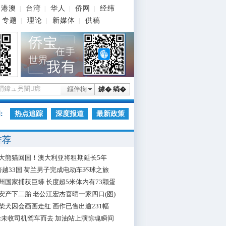
港澳
台湾
华人
侨网
经纬
|
|
|
|
专题
理论
新媒体
供稿
|
|
|
鏂伴椈
鎼� 绱�
:
热点追踪
深度报道
最新政策
推荐
大熊猫回国！澳大利亚将租期延长5年
跨越33国 荷兰男子完成电动车环球之旅
州国家捕获巨蟒 长度超5米体内有73颗蛋
安产下二胎 老公江宏杰喜晒一家四口(图)
柴犬因会画画走红 画作已售出逾231幅
枪未收司机驾车而去 加油站上演惊魂瞬间