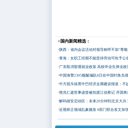
>国内新闻精选：
·
陕西：省内会议活动对领导称呼不加“尊敬
·
青海：女职工经期不能坚持劳动可给予公
·
广东取消暂缓就业政策 高校毕业生择业政
·
中国海警2305舰艇编队8日在中国钓鱼岛
·
中方驳斥抹黑中巴经济走廊建设报道：不妨实地
·
熊兆仁逝世事迹曾被拍渡江侦察记
开国将星
·
解码雄安启动区：未来20分钟到北京大兴 30分
·
近视矫正领域乱象频发 6部门联合发文加