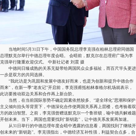
当地时间5月31日下午，中国国务院总理李克强在柏林总理府同德国
总理默克尔举行中德总理年度会晤。 会晤前，默克尔在总理府广场为李
克强举行隆重欢迎仪式。 中新社记者 刘震 摄
中德间日臻成熟的关系无疑带给两国民众众多福祉，而百尺竿头更进
一步是双方的共同选择。
“我此访是为巩固和发展中德友好而来，也是为创新和提升中德合作
而来”，在新一季“老友记”开启前，李克强甫抵柏林泰格尔机场就表示，
此访要推动双边关系和合作再上新台阶。
当然，在当前国际形势不确定因素依然较多、“逆全球化”思潮和保护
主义倾向抬头等背景下，中德深化合作使两国关系再上层楼，也考验着双
方的政治智慧。之前，李克强曾赠送默克尔一个鲁班锁，喻中德共解难题
开创未来。当下，两国也需要找到“新钥匙”，让中德关系发展再加速。
从31日举行的中德总理年度会晤中透露的信息看，两国找到了继续开
创未来的“新钥匙”。李克强指出，中德经济互补性强，利益契合点多，合