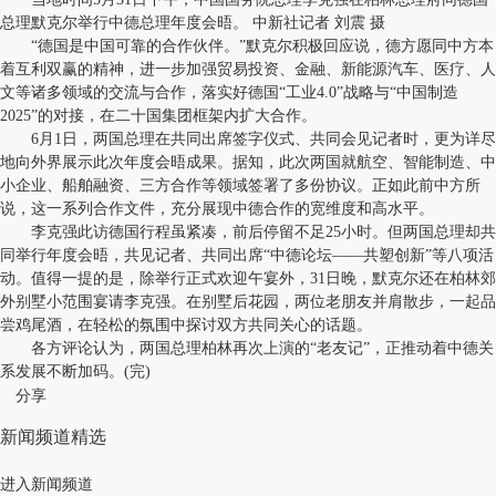
总理默克尔举行中德总理年度会晤。 中新社记者 刘震 摄
“德国是中国可靠的合作伙伴。”默克尔积极回应说，德方愿同中方本
着互利双赢的精神，进一步加强贸易投资、金融、新能源汽车、医疗、人
文等诸多领域的交流与合作，落实好德国“工业4.0”战略与“中国制造
2025”的对接，在二十国集团框架内扩大合作。
6月1日，两国总理在共同出席签字仪式、共同会见记者时，更为详尽
地向外界展示此次年度会晤成果。据知，此次两国就航空、智能制造、中
小企业、船舶融资、三方合作等领域签署了多份协议。正如此前中方所
说，这一系列合作文件，充分展现中德合作的宽维度和高水平。
李克强此访德国行程虽紧凑，前后停留不足25小时。但两国总理却共
同举行年度会晤，共见记者、共同出席“中德论坛——共塑创新”等八项活
动。值得一提的是，除举行正式欢迎午宴外，31日晚，默克尔还在柏林郊
外别墅小范围宴请李克强。在别墅后花园，两位老朋友并肩散步，一起品
尝鸡尾酒，在轻松的氛围中探讨双方共同关心的话题。
各方评论认为，两国总理柏林再次上演的“老友记”，正推动着中德关
系发展不断加码。(完)
分享
新闻频道精选
进入新闻频道