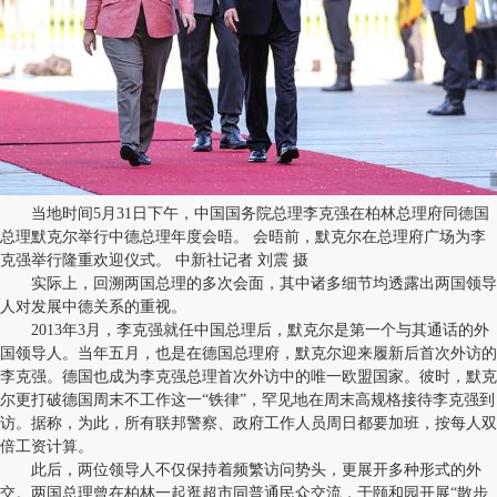
当地时间5月31日下午，中国国务院总理李克强在柏林总理府同德国
总理默克尔举行中德总理年度会晤。 会晤前，默克尔在总理府广场为李
克强举行隆重欢迎仪式。 中新社记者 刘震 摄
实际上，回溯两国总理的多次会面，其中诸多细节均透露出两国领导
人对发展中德关系的重视。
2013年3月，李克强就任中国总理后，默克尔是第一个与其通话的外
国领导人。当年五月，也是在德国总理府，默克尔迎来履新后首次外访的
李克强。德国也成为李克强总理首次外访中的唯一欧盟国家。彼时，默克
尔更打破德国周末不工作这一“铁律”，罕见地在周末高规格接待李克强到
访。据称，为此，所有联邦警察、政府工作人员周日都要加班，按每人双
倍工资计算。
此后，两位领导人不仅保持着频繁访问势头，更展开多种形式的外
交。两国总理曾在柏林一起逛超市同普通民众交流，于颐和园开展“散步