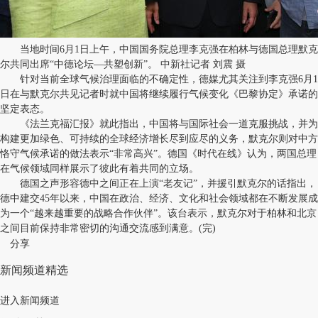
当地时间6月1日上午，中国国务院总理李克强在柏林与德国总理默克
尔共同出席“中德论坛―共塑创新”。 中新社记者 刘震 摄
针对当前全球气候治理面临的不确定性，德媒尤其关注到李克强6月1
日在与默克尔共见记者时就中国将继续履行气候变化《巴黎协定》承诺的
坚定表态。
《法兰克福汇报》就此指出，中国将与国际社会一道克服挑战，并为
构建更加绿色、可持续的全球经济增长尽到应尽的义务，默克尔则对中方
恪守气候承诺的做法表示“非常高兴”。德国《时代在线》认为，两国总理
在气候领域同样展示了彼此有着共同的立场。
德国之声形容德中之间正在上演“老友记”，并援引默克尔的话指出，
德中建交45年以来，中国在政治、经济、文化和社会领域都在不断发展成
为一个“越来越重要的战略合作伙伴”。该台表示，默克尔对于柏林和北京
之间目前保持非常密切的沟通交流感到满意。(完)
分享
新闻频道精选
进入新闻频道