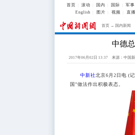
首页
滚动
国内
国际
军事
|
|
|
|
English
图片
视频
直
|
|
|
首页
→
国内新闻
中德总
2017年06月02日 13:37 来源：
中国
中新社
北京6月2日电 
国”做法作出积极表态。