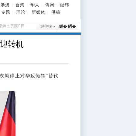
港澳
台湾
华人
侨网
经纬
|
|
|
|
专题
理论
新媒体
供稿
|
|
|
鏂伴椈
鎼� 绱�
争迎转机
首次就停止对华反倾销“替代