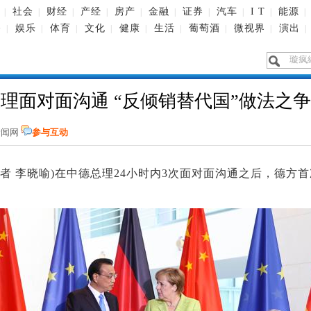
社会
财经
产经
房产
金融
证券
汽车
I T
能源
|
|
|
|
|
|
|
|
|
|
播
娱乐
体育
文化
健康
生活
葡萄酒
微视界
演出
|
|
|
|
|
|
|
|
|
理面对面沟通 “反倾销替代国”做法之
新闻网
参与互动
(记者 李晓喻)在中德总理24小时内3次面对面沟通之后，德方