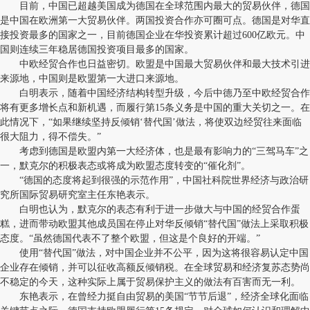
目前，中国已超越美国成为德国在全球范围内最大的贸易伙伴，德国
是中国在欧洲第一大贸易伙伴。两国投资合作亦可圈可点。德国是对华直
接投资最多的国家之一，目前德国企业在华投资累计超过600亿欧元。中
国则连续三年稳居德国投资项目最多的国家。
中欧经贸合作也日益密切。欧盟是中国最大贸易伙伴和最大技术引进
来源地，中国则是欧盟第一大进口来源地。
白明表示，随着中国经济结构转型升级，今后中德乃至中欧经贸合作
将有更多增长点和新机遇，而履行第15条义务是中国的重大关切之一。在
此情况下，“如果继续坚持反倾销‘替代国’做法，将使双边经贸往来面临
很大阻力，得不偿失。”
考虑到德国是欧盟内第一大经济体，也是最有影响力的“三驾马车”之
一，默克尔的积极表态或将成为欧盟态度转变的“催化剂”。
“德国的态度将起到很强的示范作用”，中国社科院世界经济与政治研
究所国际贸易研究室主任东艳表示。
白明也认为，默克尔的表态有利于进一步做大与中国的经贸合作蛋
糕，进而带动欧盟其他成员国在停止对华反倾销“替代国”做法上采取积极
态度。“虽然德国代表不了整个欧盟，但这是个良好的开端。”
使用“替代国”做法，对中国企业并不公平，因为这将很容易认定中国
企业存在倾销，并可以征收高额反倾销税。在全球贸易和经济复苏态势尚
不稳定的今天，这种实际上属于贸易保护主义的做法有百害而无一利。
东艳表示，在曾经力挺自由贸易的美国“节节后退”，经济全球化面临