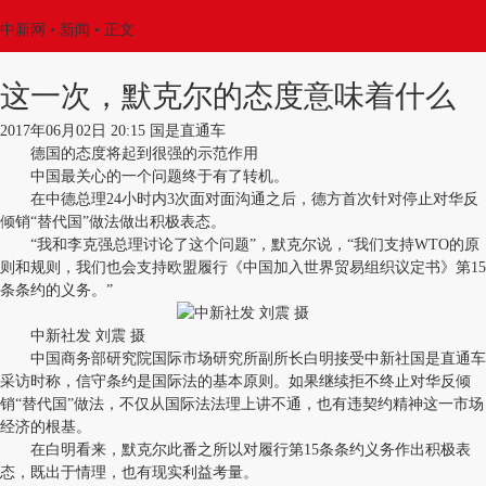
中新网
•
新闻
• 正文
这一次，默克尔的态度意味着什么
2017年06月02日 20:15 国是直通车
德国的态度将起到很强的示范作用
中国最关心的一个问题终于有了转机。
在中德总理24小时内3次面对面沟通之后，德方首次针对停止对华反
倾销“替代国”做法做出积极表态。
“我和李克强总理讨论了这个问题”，默克尔说，“我们支持WTO的原
则和规则，我们也会支持欧盟履行《中国加入世界贸易组织议定书》第15
条条约的义务。”
中新社发 刘震 摄
中国商务部研究院国际市场研究所副所长白明接受中新社国是直通车
采访时称，信守条约是国际法的基本原则。如果继续拒不终止对华反倾
销“替代国”做法，不仅从国际法法理上讲不通，也有违契约精神这一市场
经济的根基。
在白明看来，默克尔此番之所以对履行第15条条约义务作出积极表
态，既出于情理，也有现实利益考量。