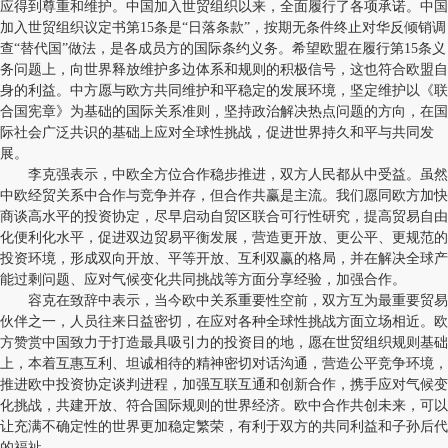
应得到尊重和维护。中国加入世贸组织以来，全面履行了各项承诺。中国
加入世贸组织议定书第15条是“日落条款”，按期无条件终止对华反倾销调
查“替代国”做法，是各成员方的国际条约义务。希望欧盟在履行第15条义
务问题上，向世界释放维护多边体系和规则的积极信号，这也符合欧盟自
身的利益。中方愿与欧方共同维护和平稳定的发展环境，坚定维护以《联
合国宪章》为基础的国际关系准则，坚持政治解决热点问题的方向，在国
际社会广泛共识的基础上应对全球性挑战，促进世界持久和平与共同发
展。
李克强表示，中欧全方位合作稳步推进，双方人民都从中受益。虽然
中欧经贸关系中合作与竞争并存，但合作共赢是主流。我们愿同欧方加快
商谈高水平的投资协定，尽早启动自贸区联合可行性研究，提高贸易自由
化便利化水平，促进双边贸易平衡发展，营造更开放、更公平、更规范的
投资环境，形成双向开放、平等开放、互利双赢的格局，并在解决全球产
能过剩问题、应对气候变化共同挑战等方面分享经验，加强合作。
容克在致辞中表示，当今欧中关系重要性空前，双方互为最重要贸易
伙伴之一，人员往来日益密切，在应对各种全球性挑战方面立场相近。欧
方赞赏中国致力于打造最具吸引力的投资目的地，愿在世贸组织规则基础
上，本着互惠互利、坦诚相待的精神密切对话沟通，营造公平竞争环境，
推进欧中投资协定谈判进程，加强互联互通和创新合作，携手应对气候变
化挑战，共建开放、符合国际规则的世界经济。欧中合作共创未来，可以
让充满不确定性的世界更加稳定繁荣，有利于双方的共同利益和子孙后代
的福祉。