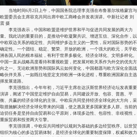
当地时间6月2日上午，中国国务院总理李克强在布鲁塞尔埃格蒙宫与
欧盟委员会主席容克共同出席中欧工商峰会并发表演讲。中新社记者 刘
震 摄
李克强表示，中国和欧盟是维护世界和平与促进共同发展的两大力
量。我此访的重要目的，是推动中欧凝聚共识、增进互信、深化合作，以
中欧双边关系的稳定性、共同维护多边主义的一贯性，应对国际形势的不
确定性。一个团结、稳定、繁荣、开放的欧洲，一个强大的欧元，关乎欧
洲各国人民的根本福祉，有利于世界多极化、经济全球化、文明多样化。
中国一直从战略高度看待和重视欧盟，把发展对欧关系作为外交的优先方
向之一。无论欧洲形势和国际风云如何变化，中国都愿与欧方深化全面战
略伙伴关系，一如既往地坚定支持欧洲一体化进程，尊重欧洲国家自主选
择发展道路。
李克强指出，今年年初，习近平主席在达沃斯世界经济论坛发表重要
演讲，阐述了中国坚定维护自由贸易，共同建设开放、包容、普惠、平
衡、共赢的经济全球化的主张。中欧应共同坚持经济全球化的大方向，采
取措施解决经济全球化带来的问题，使之惠及更多国家更多人群。当前的
迫切任务是坚持自由贸易和公平原则，体现多边性、包容性、非歧视性，
重振贸易和投资两大引擎。
李克强强调，中欧应共同维护以规则为基础的多边经贸秩序。以世贸
组织为核心的多边贸易体制，是经济全球化的重要制度保障，权威和效力