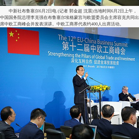
中新社布鲁塞尔6月2日电 (记者 郭金超 沈晨)当地时间6月2日上午，
中国国务院总理李克强在布鲁塞尔埃格蒙宫与欧盟委员会主席容克共同出
席中欧工商峰会并发表演讲。中欧工商界代表约400人出席活动。