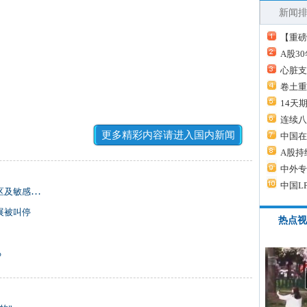
新闻
【重磅
A股3
心脏支
卷土重
14天
连续八
更多精彩内容请进入国内新闻
中国在
A股持
中外专
中国L
及敏感区等
展被叫停
热点视
%