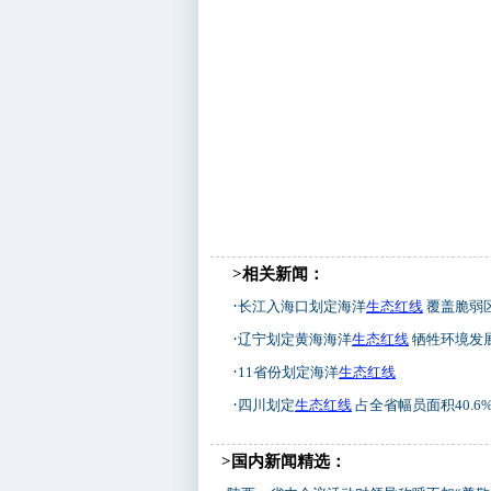
>相关新闻：
·
长江入海口划定海洋
生态红线
覆盖脆弱区
·
辽宁划定黄海海洋
生态红线
牺牲环境发
·
11省份划定海洋
生态红线
·
四川划定
生态红线
占全省幅员面积40.6
>国内新闻精选：