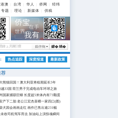
港澳
台湾
华人
侨网
经纬
|
|
|
|
专题
理论
新媒体
供稿
|
|
|
鏂伴椈
鎼� 绱�
:
热点追踪
深度报道
最新政策
推荐
大熊猫回国！澳大利亚将租期延长5年
跨越33国 荷兰男子完成电动车环球之旅
州国家捕获巨蟒 长度超5米体内有73颗蛋
安产下二胎 老公江宏杰喜晒一家四口(图)
柴犬因会画画走红 画作已售出逾231幅
枪未收司机驾车而去 加油站上演惊魂瞬间