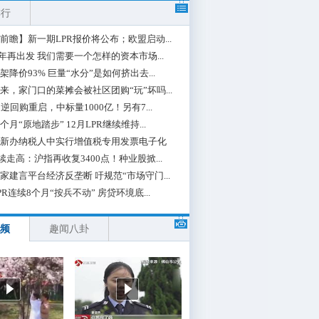
排行
前瞻】新一期LPR报价将公布；欧盟启动...
0年再出发 我们需要一个怎样的资本市场...
架降价93% 巨量“水分”是如何挤出去...
来，家门口的菜摊会被社区团购“玩”坏吗...
期逆回购重启，中标量1000亿！另有7...
个月“原地踏步” 12月LPR继续维持...
新办纳税人中实行增值税专用发票电子化
续走高：沪指再收复3400点！种业股掀...
家建言平台经济反垄断 吁规范“市场守门...
PR连续8个月“按兵不动” 房贷环境底...
频
趣闻八卦