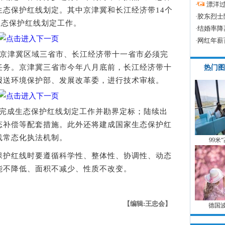
·
漂洋过
生态保护红线划定。其中京津冀和长江经济带14个
·
胶东烈士
生态保护红线划定工作。
·
结婚率降
·
网红年薪
7年京津冀区域三省市、长江经济带十一省市必须完
任务。京津冀三省市今年八月底前，长江经济带十
热门图
报送环境保护部、发展改革委，进行技术审核。
全面完成生态保护红线划定工作并勘界定标；陆续出
态补偿等配套措施。此外还将建成国家生态保护红
线常态化执法机制。
99米
护红线时要遵循科学性、整体性、协调性、动态
能不降低、面积不减少、性质不改变。
【编辑:王忠会】
德国