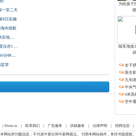
的”
为给孩子拍
假一至二天
策8日实施
领海内巡航
去了解
仅存12颗
陆军海拔3
钟到天津
强监管
·
女子挤
·
医生私
·
九旬
·
中央
·
4米高
·
空中看
|
About us
|
联系我们
|
广告服务
|
供稿服务
|
法律声明
|
招聘信息
本网站所刊载信息，不代表中新社和中新网观点。 刊用本网站稿件，务经书面授权。