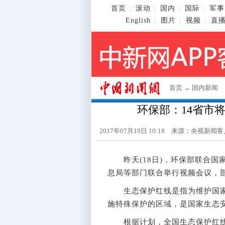
首页
滚动
国内
国际
军事
|
|
|
|
English
图片
视频
直
|
|
|
首页
→
国内新闻
环保部：14省市
2017年07月19日 10:18 来源：央视新闻
昨天(18日)，环保部联合国
息局等部门联合举行视频会议，
生态保护红线是指为维护国家
施特殊保护的区域，是国家生态
根据计划，全国生态保护红线