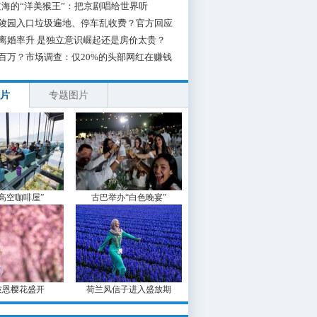
海的“洋美猴王”：把京剧唱给世界听
陵园入口垃圾遍地、停车乱收费？官方回应
离婚率升 是独立意识崛起还是房价太贵？
百万？市场调查：仅20%的头部网红在赚钱
片
专题图片
“高空咖啡屋”
古巴举办“白色晚宴”
波恩樱花盛开
荷兰风信子进入盛放期