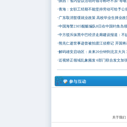
·
陕西：省内会议活动对领导称呼不加“尊敬
·
青海：女职工经期不能坚持劳动可给予公
·
广东取消暂缓就业政策 高校毕业生择业政
·
中国海警2305舰艇编队8日在中国钓鱼岛
·
中方驳斥抹黑中巴经济走廊建设报道：不妨实地
·
熊兆仁逝世事迹曾被拍渡江侦察记
开国将星
·
解码雄安启动区：未来20分钟到北京大兴 30分
·
近视矫正领域乱象频发 6部门联合发文加
关于我们