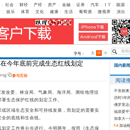
社会
财经
产经
房产
金融
证券
汽车
I T
能源
|
|
|
|
|
|
|
|
|
|
播
娱乐
体育
文化
健康
生活
葡萄酒
微视界
演出
|
|
|
|
|
|
|
|
|
大
中
小
字号：
将在今年底前完成生态红线划定
国内新闻
客户端
参与互动
阅读
·
不舍旅澳
家发改委、林业局、气象局、海洋局、测绘地理信
·
历时3年
部署生态保护红线的划定工作。
·
佛罗里达
或区域生态安全和可持续发展，而划定的需要实
·
福原爱平
安全的底线和生命线。
·
加拿大一
·
加油
划定工作将分步进行。今明两年，按照《生态保