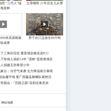
照 “三代人”猛
父亲牺牲 21年后女儿从警
摇海棠树
000米高原检验
男子在江边放生80斤蛇
训练成果
了三角区痘痘 重度感染被送进ICU
下给病人捐款14年 “谎称”是慈善项目
老人捐建五所希望小学
气象台：冷空气来袭 北方降温南方暴雨
桩如履平地 看广西藤县舞狮队展绝活
世园会：“百园之园”花初绽春意浓
|
网站地图