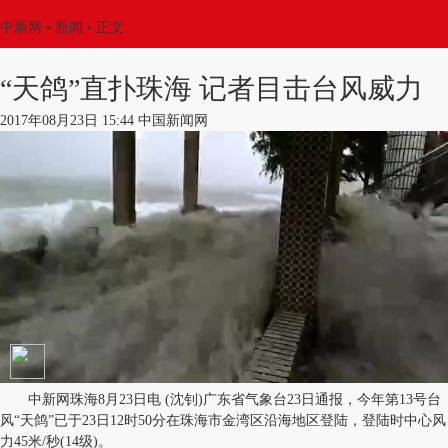
中新网
•
新闻
• 正文
“天鸽”直扑珠海 记者目击台风威力
2017年08月23日 15:44 中国新闻网
中新网珠海8月23日电 (沈钊)广东省气象台23日通报，今年第13号台
风“天鸽”已于23日12时50分在珠海市金湾区沿海地区登陆，登陆时中心风
力45米/秒(14级)。