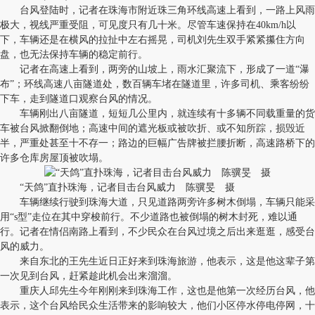
台风登陆时，记者在珠海市附近珠三角环线高速上看到，一路上风雨
极大，视线严重受阻，可见度只有几十米。尽管车速保持在40km/h以
下，车辆还是在横风的拉扯中左右摇晃，司机刘先生双手紧紧攥住方向
盘，也无法保持车辆的稳定前行。
记者在高速上看到，两旁的山坡上，雨水汇聚流下，形成了一道“瀑
布”；环线高速八亩隧道处，数百辆车堵在隧道里，许多司机、乘客纷纷
下车，走到隧道口观察台风的情况。
车辆刚出八亩隧道，短短几公里内，就连续有十多辆不同载重量的货
车被台风掀翻倒地；高速中间的遮光板或被吹折、或不知所踪，损毁近
半，严重处甚至十不存一；路边的巨幅广告牌被拦腰折断，高速路桥下的
许多仓库房屋顶被吹塌。
“天鸽”直扑珠海，记者目击台风威力 陈骥旻 摄
车辆继续行驶到珠海大道，只见道路两旁许多树木倒塌，车辆只能采
用“s型”走位在其中穿梭前行。不少道路也被倒塌的树木封死，难以通
行。记者在情侣南路上看到，不少民众在台风过境之后出来逛逛，感受台
风的威力。
来自东北的王先生近日正好来到珠海旅游，他表示，这是他这辈子第
一次见到台风，赶紧趁此机会出来溜溜。
重庆人邱先生今年刚刚来到珠海工作，这也是他第一次经历台风，他
表示，这个台风给民众生活带来的影响较大，他们小区停水停电停网，十