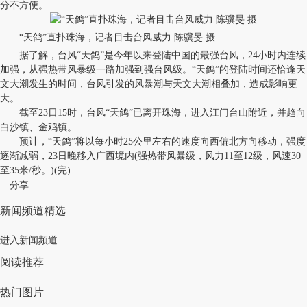
分不方便。
“天鸽”直扑珠海，记者目击台风威力 陈骥旻 摄
据了解，台风“天鸽”是今年以来登陆中国的最强台风，24小时内连续
加强，从强热带风暴级一路加强到强台风级。“天鸽”的登陆时间还恰逢天
文大潮发生的时间，台风引发的风暴潮与天文大潮相叠加，造成影响更
大。
截至23日15时，台风“天鸽”已离开珠海，进入江门台山附近，并趋向
白沙镇、金鸡镇。
预计，“天鸽”将以每小时25公里左右的速度向西偏北方向移动，强度
逐渐减弱，23日晚移入广西境内(强热带风暴级，风力11至12级，风速30
至35米/秒。)(完)
分享
新闻频道精选
进入新闻频道
阅读推荐
热门图片