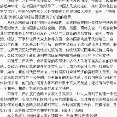
演讲中，习近平主席还提及了当代中国的发展历程。他表示，改革开
放近40年来，在中国共产党领导下，中国人民成功走出一条中国特色社会
主义道路，中国的内在实力和外在影响力均得到极大增强。如今，“中国
方案”为解决全球经济困境提供了积极的启示。
从联合国体系到其他国际金融机构，金砖国家在国际竞技场中利害关
系逐渐增大。金砖国家在经济金融、贸易、能源、网络安全、气候变化和
其他重要事务上的立场和发声，得到广大群众的强烈支持。如今，在政
治、经济、军事和世界大众支持等方面，金砖国家均处于优势地位。自
2008年以来，尤其是2017年之后，保护主义和反全球化逆流卷土重来。眼
下，世界无疑正处于历史性的过渡阶段。传统强国试图牢牢把持主导地
位，金砖国家这个新组织则在国际范围内成功获得巨大的声望和支持。
习近平主席表示，金砖国家的发展让30多亿人民有了实实在在的获得
感，金砖合作得到越来越多的赞赏和认可，成为国际社会的一股积极能
量。如今，新的时代已经来临，金砖国家对全球经济的贡献至关重要。为
了结束西方主导的不公平的、怀有偏见的国际体系，金砖国家应当强化合
作伙伴关系，他们的共同努力将不仅让数十亿人民受益，还将有助于建立
一个和平、和谐、繁荣和双赢的新全球秩序。
习近平主席在厦门会晤上发表的务实演讲，让世人看到了构建一个更
美好的世界、实现全球社区共同目标的耀眼曙光。全球将密切注视金砖国
家如何通过此次会晤兑现承诺和声明。金砖国家携手合作、积极探索、务
实行动，必将推动世界的和平和繁荣。(编译：谌融)
本文作者为中国传媒大学在读博士生布迪 普拉萨德 沙玛。