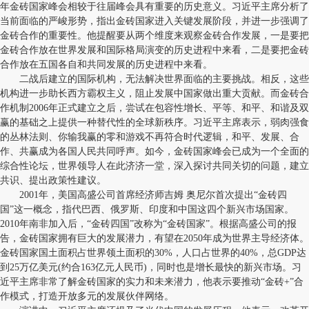
年金砖国家峰会相较于往届峰会具有重要的历史意义。习近平主席分析了
当前面临的严峻形势，指出金砖国家进入关键发展阶段，并进一步强调了
金砖合作的重要性。他提醒要从两个维度来观察金砖合作发展，一是要把
金砖合作放在世界发展和国际格局演变的历史进程中来看，二是要把金砖
合作放在五国各自和共同发展的历史进程中来看。
二战后建立的国际机构，无法解决世界面临的主要挑战。相反，这些
机构进一步助长西方霸权主义，阻止发展中国家做出重大贡献。而金砖合
作机制2006年正式建立之后，尝试在包容性增长、平等、和平、和谐及双
赢的基础之上提供一种替代性的全球新秩序。习近平主席表示，弱肉强食
的丛林法则、你输我赢的零和游戏不再符合时代逻辑，和平、发展、合
作、共赢成为各国人民共同呼声。如今，金砖国家峰会已成为一个全面的
综合性论坛，世界领导人在此济济一堂，深入探讨共同关切的问题，建立
共识、提出政策性建议。
2001年，美国高盛公司首席经济师吉姆 奥尼尔首次提出“金砖四
国”这一概念，指代巴西、俄罗斯、印度和中国这四个新兴市场国家。
2010年南非加入后，“金砖四国”改称为“金砖国家”。根据高盛公司的报
告，金砖国家拥有巨大的发展潜力，有望在2050年成为世界主导经济体。
金砖国家国土面积占世界领土面积的30%，人口占世界的40%，总GDP达
到25万亿美元(约合163亿元人民币)，同时也是增长最快的新兴市场。习
近平主席非常了解金砖国家的实力和未来潜力，他表示要推动“金砖+”合
作模式，打造开放多元的发展伙伴网络。