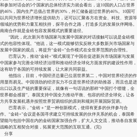
和参加对话会的5个国家的总体经济实力就会看出，这10国的人口占世界
的46%，国内生产总值占世界的30%，外汇储备超过世界的46%。10国可
以共同为世界经济增长提供助力，还可以汇聚各方在资金、科技、资源等
领域的优势和力量互相扶持，探寻合作之路，打造多元的发展伙伴网络。
南南合作就是金砖包容发展模式的重要途径。
“因此，此次新兴市场国家与发展中国家的对话接触可以说是金砖模
式的包容性体现。”他说，这一模式能够切实反映大多数新兴市场国家与
发展中国家的观点，将提升“金砖+”合作模式在全世界范围的合理性。
巴育认为，推动“金砖+”模式展现了中国在促进新兴市场国家与发展
中国家参与完善全球经济治理和推动经济全球化方面发挥的建设性作用，
这有助于各国的可持续发展，让大家共同获益。
他指出，目前，中国经济总量已位居世界第二，中国对世界经济的作
用显而易见。中国强劲的经济实力不仅是世界经济的助推器，而且也是进
出口以及生产链的重要保证，就像有一句话说的那样“中国打个喷嚏，全
世界都会感冒”。泰国支持中国全力推动平衡、包容的经济全球化，让各
方共享发展机遇并按照世界贸易组织的原则和规则开展国际贸易。
巴育表示，“金砖＋”是一种创新模式，使得有更多的伙伴参与合
作。“金砖+”会议是各国寻求建立可持续发展的伙伴关系的机会，泰国希
望能与包括中国在内的金砖国家加强合作，扩大人文交流，推动各自发展
战略的互相契合对接，拓展更大范围的互联互通。(完)
分享