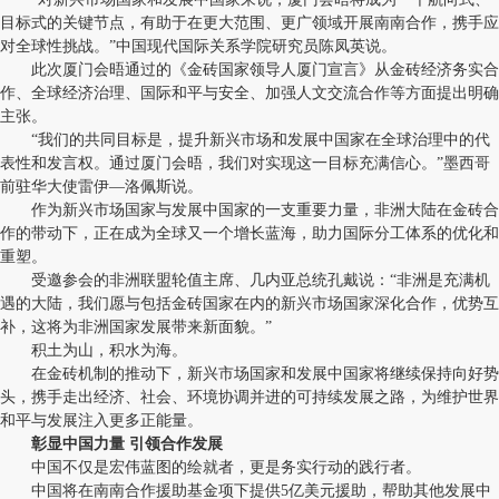
目标式的关键节点，有助于在更大范围、更广领域开展南南合作，携手应
对全球性挑战。”中国现代国际关系学院研究员陈凤英说。
此次厦门会晤通过的《金砖国家领导人厦门宣言》从金砖经济务实合
作、全球经济治理、国际和平与安全、加强人文交流合作等方面提出明确
主张。
“我们的共同目标是，提升新兴市场和发展中国家在全球治理中的代
表性和发言权。通过厦门会晤，我们对实现这一目标充满信心。”墨西哥
前驻华大使雷伊—洛佩斯说。
作为新兴市场国家与发展中国家的一支重要力量，非洲大陆在金砖合
作的带动下，正在成为全球又一个增长蓝海，助力国际分工体系的优化和
重塑。
受邀参会的非洲联盟轮值主席、几内亚总统孔戴说：“非洲是充满机
遇的大陆，我们愿与包括金砖国家在内的新兴市场国家深化合作，优势互
补，这将为非洲国家发展带来新面貌。”
积土为山，积水为海。
在金砖机制的推动下，新兴市场国家和发展中国家将继续保持向好势
头，携手走出经济、社会、环境协调并进的可持续发展之路，为维护世界
和平与发展注入更多正能量。
彰显中国力量 引领合作发展
中国不仅是宏伟蓝图的绘就者，更是务实行动的践行者。
中国将在南南合作援助基金项下提供5亿美元援助，帮助其他发展中