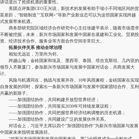
讲话道出了抢抓机遇的重要性。
美团点评集团CEO王兴说，新技术的发展有助于缩小不同地区间的贫
富差距，“智能制造”“互联网+”等新产业新业态可以为这些国家实现跨越
式发展带来机遇。
商务部研究院区域经济合作研究中心主任张建平表示，随着市场需求
不断被挖掘，未来，新兴市场国家和发展中国家在基建和工业化、贸易投
资、经济技术合作、服务业等方面合作空间非常巨大。
拓展伙伴关系 推动全球治理
相知无远近，万里尚为邻。
跨越山海，金砖国家和埃及、墨西哥、泰国、塔吉克斯坦、几内亚的
领导人齐聚厦门，参加新兴市场国家与发展中国家对话会，共商发展大
计。
风险与机遇同在，挑战与发展并存。10年风雨兼程，金砖国家在实现
自身发展的同时，探索出一条新兴市场国家与发展中国家团结合作、互利
共赢的新路子。
——加强团结协作，共同构建开放型世界经济；
——加强团结协作，共同落实2030年可持续发展议程；
——加强团结协作，共同把握世界经济结构调整的历史机遇；
——加强团结协作，共同建设广泛的发展伙伴关系。
对话会上，习近平主席以四个“加强团结协作”为新兴市场国家与发展
中国家未来指明发展路径。
“对新兴市场国家和发展中国家来说，厦门会晤将成为一个航向式、