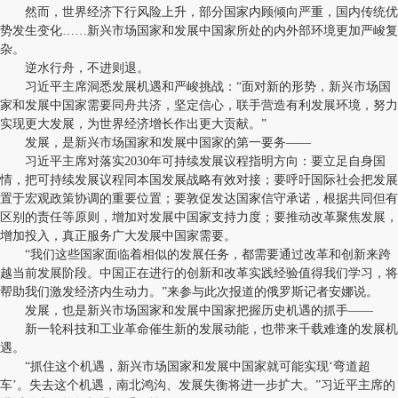
然而，世界经济下行风险上升，部分国家内顾倾向严重，国内传统优
势发生变化……新兴市场国家和发展中国家所处的内外部环境更加严峻复
杂。
逆水行舟，不进则退。
习近平主席洞悉发展机遇和严峻挑战：“面对新的形势，新兴市场国
家和发展中国家需要同舟共济，坚定信心，联手营造有利发展环境，努力
实现更大发展，为世界经济增长作出更大贡献。”
发展，是新兴市场国家和发展中国家的第一要务——
习近平主席对落实2030年可持续发展议程指明方向：要立足自身国
情，把可持续发展议程同本国发展战略有效对接；要呼吁国际社会把发展
置于宏观政策协调的重要位置；要敦促发达国家信守承诺，根据共同但有
区别的责任等原则，增加对发展中国家支持力度；要推动改革聚焦发展，
增加投入，真正服务广大发展中国家需要。
“我们这些国家面临着相似的发展任务，都需要通过改革和创新来跨
越当前发展阶段。中国正在进行的创新和改革实践经验值得我们学习，将
帮助我们激发经济内生动力。”来参与此次报道的俄罗斯记者安娜说。
发展，也是新兴市场国家和发展中国家把握历史机遇的抓手——
新一轮科技和工业革命催生新的发展动能，也带来千载难逢的发展机
遇。
“抓住这个机遇，新兴市场国家和发展中国家就可能实现‘弯道超
车’。失去这个机遇，南北鸿沟、发展失衡将进一步扩大。”习近平主席的