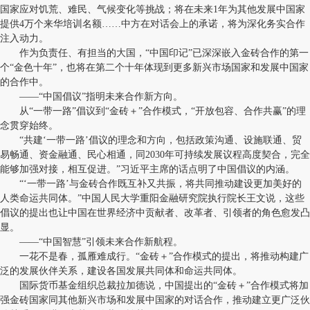
国家应对饥荒、难民、气候变化等挑战；将在未来1年为其他发展中国家
提供4万个来华培训名额……中方在对话会上的承诺，将为深化务实合作
注入动力。
作为负责任、有担当的大国，“中国印记”已深深嵌入金砖合作的第一
个“金色十年”，也将在第二个十年体现到更多新兴市场国家和发展中国家
的合作中。
——“中国倡议”指明未来合作新方向。
从“一带一路”倡议到“金砖＋”合作模式，“开放包容、合作共赢”的理
念贯穿始终。
“共建‘一带一路’倡议的理念和方向，包括政策沟通、设施联通、贸
易畅通、资金融通、民心相通，同2030年可持续发展议程高度契合，完全
能够加强对接，相互促进。”习近平主席的话点明了中国倡议的内涵。
“‘一带一路’与金砖合作既互补又共振，将共同推动建设更加美好的
人类命运共同体。”中国人民大学重阳金融研究院执行院长王文说，这些
倡议的提出也让中国在世界经济中贡献者、改革者、引领者的角色愈发凸
显。
——“中国智慧”引领未来合作新航程。
一花不是春，孤雁难成行。“金砖＋”合作模式的提出，将推动构建广
泛的发展伙伴关系，建设各国发展共同体和命运共同体。
国际货币基金组织总裁拉加德说，中国提出的“金砖＋”合作模式将加
强金砖国家同其他新兴市场和发展中国家的对话合作，推动建立更广泛伙