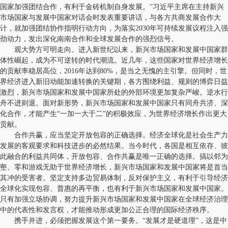
国家加强团结合作，有利于金砖机制自身发展。”习近平主席在主持新兴
市场国家与发展中国家对话会时发表重要讲话，与各方共商发展合作大
计，就加强团结协作指明行动方向，为落实2030年可持续发展议程注入强
劲动力，发出深化南南合作和全球发展合作的强烈信号。
观大势方可明走向。进入新世纪以来，新兴市场国家和发展中国家群
体性崛起，成为不可逆转的时代潮流。近几年，这些国家对世界经济增长
的贡献率稳居高位，2016年达到80%，是当之无愧的主引擎。但同时，世
界经济进入新旧动能加速转换的关键期，各方围绕利益、规则的博弈日益
激烈，新兴市场国家和发展中国家所处的外部环境更加复杂严峻。逆水行
舟不进则退。面对新形势，新兴市场国家和发展中国家只有同舟共济、深
化合作，才能产生“一加一大于二”的积极效应，为世界经济增长作出更大
贡献。
合作共赢，应当坚定开放包容的正确选择。经济全球化是社会生产力
发展的客观要求和科技进步的必然结果。当今时代，各国是相互依存、彼
此融合的利益共同体，开放包容、合作共赢是唯一正确的选择。搞以邻为
壑、零和游戏无助于世界经济增长，新兴市场国家和发展中国家将是首当
其冲的受害者。坚定支持多边贸易体制，反对保护主义，有利于引导经济
全球化实现包容、普惠的再平衡，也有利于新兴市场国家和发展中国家。
只有加强立场协调，努力提升新兴市场国家和发展中国家在全球经济治理
中的代表性和发言权，才能推动形成更加公正合理的国际经济秩序。
携手并进，必须把握发展这个第一要务。“发展才是硬道理”，这是中