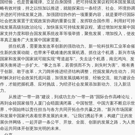
国经验，也是普遍规律。立足自身国情，把可持续发展议程同本国发展战
略有效对接，持之以恒加以推进，就能探索出一条经济、社会、环境协调
并进的可持续发展之路。加强团结协作的一项重要内容，就是要呼吁国际
社会把发展置于宏观政策协调的重要位置，发挥联合国作用，利用好可持
续发展高级别政治论坛，加快落实可持续发展议程。通过增加对发展中国
家支持力度和联合国发展系统改革等项举措，聚焦发展，增加投入，使改
革真正服务广大发展中国家需要。
抓住机遇，需要激发改革创新的强劲动力。新一轮科技和工业革命催
生新的发展动能，也带来千载难逢的发展机遇。抓住这个机遇，新兴市场
国家和发展中国家就可能实现“弯道超车”。失去这个机遇，南北鸿沟、发
展失衡将进一步扩大。“事之当革，若畏惧而不为，则失时为害”。唯有勇
于创新、敢于改革，大刀阔斧推进经济结构调整，挖掘发展内生动力，同
时解决好社会政策托底问题，加强发展战略对接、经验交流、能力建设合
作，才能把握机遇、应对挑战，为经济社会发展添加新动力、注入新活
力。
从推进“一带一路”建设，到成功主办“一带一路”国际合作高峰论坛，
再到金砖国家领导人厦门会晤圆满闭幕，中国智慧、中国方案不断启示世
界，中国始终以责任担当与各方共同开拓合作共赢之路。“新兴市场国家
和发展中国家代表着世界发展的未来。”让我们携起手来，构建广泛的发
展伙伴网络，一起开辟一条公平、开放、全面、创新的发展之路，为人类
命运共同体开创更加光明的未来。