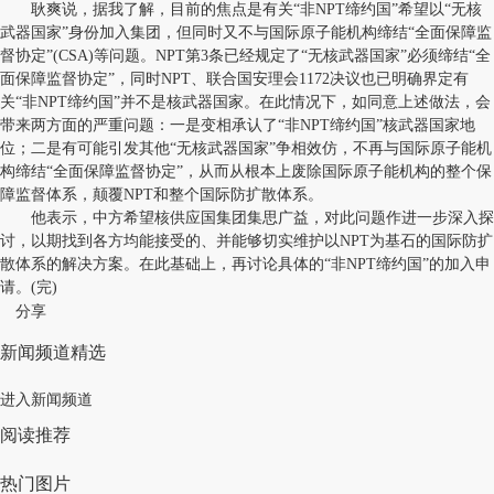
耿爽说，据我了解，目前的焦点是有关“非NPT缔约国”希望以“无核
武器国家”身份加入集团，但同时又不与国际原子能机构缔结“全面保障监
督协定”(CSA)等问题。NPT第3条已经规定了“无核武器国家”必须缔结“全
面保障监督协定”，同时NPT、联合国安理会1172决议也已明确界定有
关“非NPT缔约国”并不是核武器国家。在此情况下，如同意上述做法，会
带来两方面的严重问题：一是变相承认了“非NPT缔约国”核武器国家地
位；二是有可能引发其他“无核武器国家”争相效仿，不再与国际原子能机
构缔结“全面保障监督协定”，从而从根本上废除国际原子能机构的整个保
障监督体系，颠覆NPT和整个国际防扩散体系。
他表示，中方希望核供应国集团集思广益，对此问题作进一步深入探
讨，以期找到各方均能接受的、并能够切实维护以NPT为基石的国际防扩
散体系的解决方案。在此基础上，再讨论具体的“非NPT缔约国”的加入申
请。(完)
分享
新闻频道精选
进入新闻频道
阅读推荐
热门图片