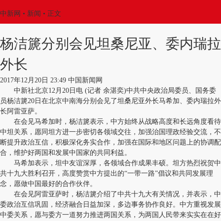
中新网
•
新闻
• 正文
杨洁篪分别会见坦桑尼亚、委内瑞拉
外长
2017年12月20日 23:49 中国新闻网
中新社北京12月20日电 (记者 余湛奕)中共中央政治局委员、国务委
员杨洁篪20日在北京中南海分别会见了坦桑尼亚外长马希加、委内瑞拉外
长阿雷亚萨。
在会见马希加时，杨洁篪表示，中方始终从战略高度和长远角度看待
中坦关系，愿同坦方进一步密切各领域交往，加强治国理政经验交流，不
断提升政治互信，积极深化务实合作，加强在国际和地区问题上的协调配
合，维护好两国和发展中国家的共同利益。
马希加表示，坦中友谊深厚，各领域合作成果丰硕。坦方热烈祝贺中
共十九大胜利召开，高度赞赏中方提出的“一带一路”倡议和共同发展理
念，愿做中国最好的合作伙伴。
在会见阿雷亚萨时，杨洁篪介绍了中共十九大有关情况，并表示，中
委政治互信巩固，经济融合日益加深，多边事务协作良好。中方重视发展
中委关系，愿与委方一道努力推进两国关系，为两国人民带来实实在在好