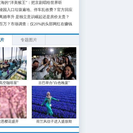
海的“洋美猴王”：把京剧唱给世界听
陵园入口垃圾遍地、停车乱收费？官方回应
离婚率升 是独立意识崛起还是房价太贵？
百万？市场调查：仅20%的头部网红在赚钱
片
专题图片
“高空咖啡屋”
古巴举办“白色晚宴”
波恩樱花盛开
荷兰风信子进入盛放期