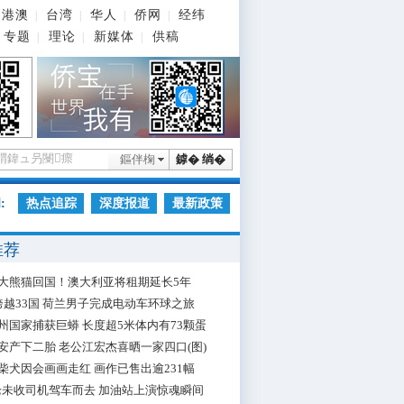
港澳
台湾
华人
侨网
经纬
|
|
|
|
专题
理论
新媒体
供稿
|
|
|
鏂伴椈
鎼� 绱�
:
热点追踪
深度报道
最新政策
推荐
大熊猫回国！澳大利亚将租期延长5年
跨越33国 荷兰男子完成电动车环球之旅
州国家捕获巨蟒 长度超5米体内有73颗蛋
安产下二胎 老公江宏杰喜晒一家四口(图)
柴犬因会画画走红 画作已售出逾231幅
枪未收司机驾车而去 加油站上演惊魂瞬间