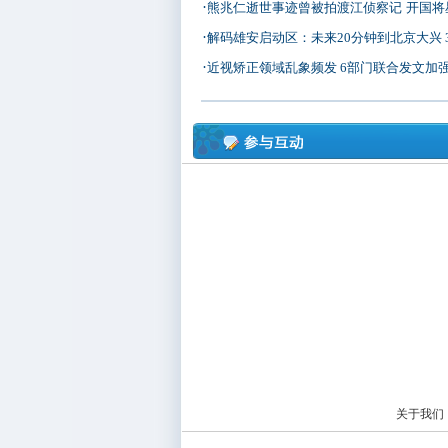
·
熊兆仁逝世事迹曾被拍渡江侦察记
开国将星
·
解码雄安启动区：未来20分钟到北京大兴 30分
·
近视矫正领域乱象频发 6部门联合发文加
关于我们