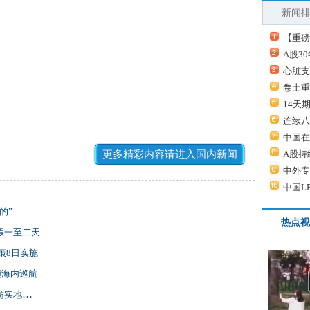
新闻
【重磅
A股3
心脏支
卷土重
14天
连续八
中国在
更多精彩内容请进入国内新闻
A股持
中外专
中国L
的”
热点视
假一至二天
策8日实施
领海内巡航
去了解