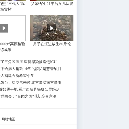
照 “三代人”猛
父亲牺牲 21年后女儿从警
摇海棠树
000米高原检验
男子在江边放生80斤蛇
训练成果
了三角区痘痘 重度感染被送进ICU
下给病人捐款14年 “谎称”是慈善项目
老人捐建五所希望小学
气象台：冷空气来袭 北方降温南方暴雨
桩如履平地 看广西藤县舞狮队展绝活
世园会：“百园之园”花初绽春意浓
|
网站地图