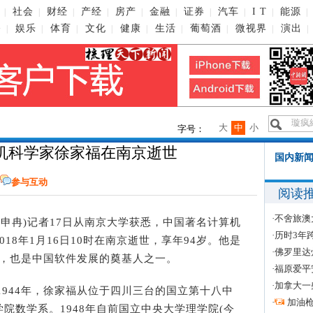
社会
财经
产经
房产
金融
证券
汽车
I T
能源
|
|
|
|
|
|
|
|
|
|
播
娱乐
体育
文化
健康
生活
葡萄酒
微视界
演出
|
|
|
|
|
|
|
|
|
大
中
小
字号：
机科学家徐家福在南京逝世
国内新闻
参与互动
阅读
·
不舍旅澳
者 申冉)记者17日从南京大学获悉，中国著名计算机
·
历时3年
18年1月16日10时在南京逝世，享年94岁。他是
·
佛罗里达
者，也是中国软件发展的奠基人之一。
·
福原爱平
·
加拿大一
944年，徐家福从位于四川三台的国立第十八中
·
加油
院数学系。1948年自前国立中央大学理学院(今