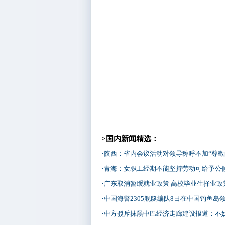
>国内新闻精选：
·
陕西：省内会议活动对领导称呼不加“尊敬
·
青海：女职工经期不能坚持劳动可给予公
·
广东取消暂缓就业政策 高校毕业生择业政
·
中国海警2305舰艇编队8日在中国钓鱼岛
·
中方驳斥抹黑中巴经济走廊建设报道：不妨实地