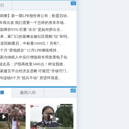
排行
前瞻】新一期LPR报价将公布；欧盟启动...
0年再出发 我们需要一个怎样的资本市场...
架降价93% 巨量“水分”是如何挤出去...
来，家门口的菜摊会被社区团购“玩”坏吗...
期逆回购重启，中标量1000亿！另有7...
个月“原地踏步” 12月LPR继续维持...
新办纳税人中实行增值税专用发票电子化
续走高：沪指再收复3400点！种业股掀...
家建言平台经济反垄断 吁规范“市场守门...
PR连续8个月“按兵不动” 房贷环境底...
频
趣闻八卦