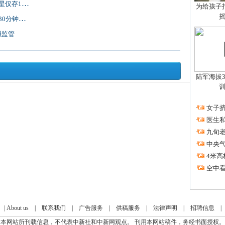
仅存12颗
为给孩子拍
钟到天津
强监管
陆军海拔3
·
女子挤
·
医生私
·
九旬
·
中央
·
4米高
·
空中看
|
About us
|
联系我们
|
广告服务
|
供稿服务
|
法律声明
|
招聘信息
本网站所刊载信息，不代表中新社和中新网观点。 刊用本网站稿件，务经书面授权。