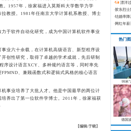
·
漂洋过
教。1957年，徐家福进入莫斯科大学数学力学
·
胶东烈士
拉教授。1981年任南京大学计算机系教授、博士
·
结婚率降
·
网红年薪
力于软件自动化研究，成为中国计算机软件事业
热门图
事业六十余载，在计算机高级语言、新型程序设
了开创性研究，取得了卓越的学术成就，先后研制
统程序设计语言XCY、多种规约语言等，同时率先
FPMND、兼顾函数式和逻辑式风格的核心语言
99米
机事业培养了大批人才。他是中国最早的两位计
培养出了第一位软件学博士。2011年，徐家福获
)
德国
【编辑:于晓】