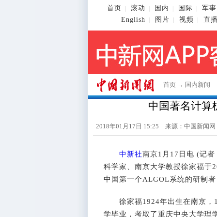
首页
滚动
国内
国际
军事
|
|
|
|
English
图片
视频
直
|
|
|
首页
→
国内新闻
中国著名计算
2018年01月17日 15:25 来源：
中国新闻网
中新社
南京1月17日电 (记
科学家、南京大学教授徐家福于20
中国第一个ALGOL系统的研制
徐家福1924年出生在南京，1
学毕业，考取了重庆中央大学理学