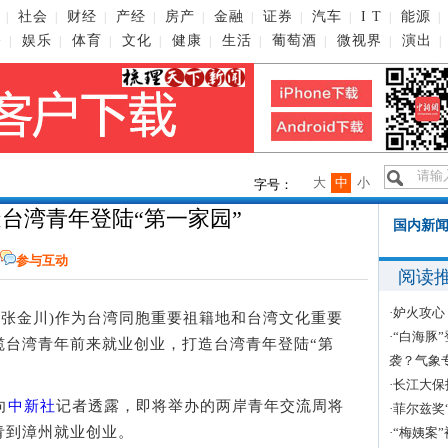
社会
财经
产经
房产
金融
证券
汽车
I T
能源
|
|
|
|
|
|
|
|
|
|
播
娱乐
体育
文化
健康
生活
葡萄酒
微视界
演出
|
|
|
|
|
|
|
|
|
大
中
小
字号：
台湾青年登陆“第一家园”
国内新闻
参与互动
阅读
·
妒火攻心
记者 张金川)作为台湾同胞重要祖籍地和台湾文化重要
·
“白海豚
揽台湾青年前来就业创业，打造台湾青年登陆“第
袭？气象
·
长江大保
向
中新社
记者透露，即将举办的两岸青年交流周将
·
菲尔兹奖
青到漳州就业创业。
·
“梅姨案