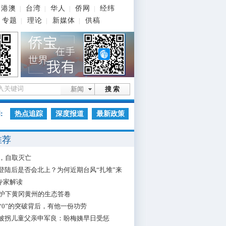
港澳
台湾
华人
侨网
经纬
|
|
|
|
专题
理论
新媒体
供稿
|
|
|
新闻
搜 索
:
热点追踪
深度报道
最新政策
推荐
，自取灭亡
”登陆后是否会北上？为何近期台风“扎堆”来
专家解读
护下黄冈黄州的生态答卷
“0”的突破背后，有他一份功劳
”被拐儿童父亲申军良：盼梅姨早日受惩