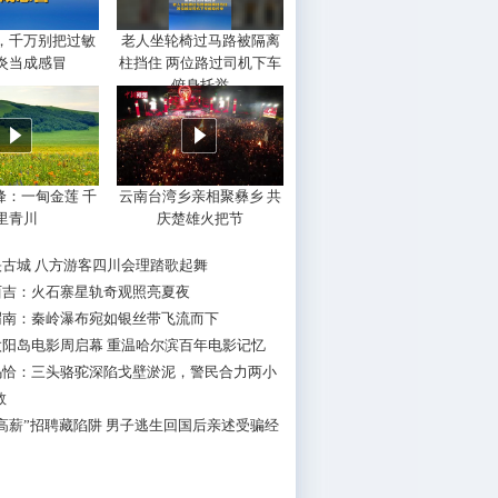
，千万别把过敏
老人坐轮椅过马路被隔离
炎当成感冒
柱挡住 两位路过司机下车
俯身托举
峰：一甸金莲 千
云南台湾乡亲相聚彝乡 共
里青川
庆楚雄火把节
映古城 八方游客四川会理踏歌起舞
西吉：火石寨星轨奇观照亮夏夜
渭南：秦岭瀑布宛如银丝带飞流而下
太阳岛电影周启幕 重温哈尔滨百年电影记忆
乌恰：三头骆驼深陷戈壁淤泥，警民合力两小
救
高薪”招聘藏陷阱 男子逃生回国后亲述受骗经