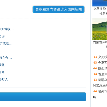
立秋换季
更多精彩内容请进入国内新闻
性鼻
速收获进度
公诉
内蒙古赤
绩单”？
·
火把
肥集聚？
·
宁夏
模型
·
陕西
开庭
·
首届
4.2亿
·
新疆
时紧急施
·
境外“
历