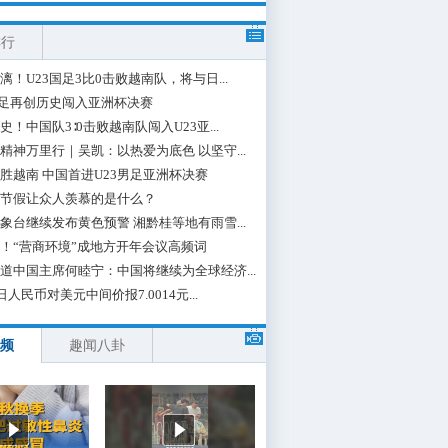
排行
漓！U23国足3比0击败越南队，将与日...
国足再创历史闯入亚洲杯决赛
史！中国队3∶0击败越南队闯入U23亚...
精神万里行｜吴凯：以热爱为底色 以坚守...
胜越南 中国首进U23男足亚洲杯决赛
节假让众人羡慕的是什么？
象台继续发布黄色预警 湘黔桂等地有雨雪...
！“营商环境”成地方开年会议高频词
道中国主席何睦宁：中国将继续为全球经济...
日人民币对美元中间价报7.0014元...
频
趣闻八卦