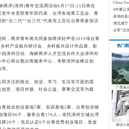
·
China
岸(漳州)青年交流周活动6月17日-21日将在
·
4年要让
民党中央党部青年部代表，台湾各地青工总会、青
·
多地向县
的“台二代”“台三代”代表等上百位台青将参加活
·
湖北咸宁
·
台军“汉
，两岸青年将共同参加两岸好声音2019漳台青
热门图
)乡村产业振兴研讨会、乡村振兴设计作品展、影
年拍漳州活动、海峡两岸人才交流合作大会漳州对
务中心和台胞台商服务中心，考察漳州金峰众创
地等。
同关注的就业、创业、学习、生活等方面的需
广西凌
化创意、项目对接、社会公益、赛事交流等为载
就业创业基地7家、实训基地2家、台青创业辅
创项目86个，服务台青176人；依托漳州古城台湾
牌20个；先后认定6个台青优秀创业项目，发放
探访人