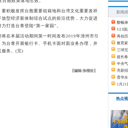
及台胞政策落地生效。
要积极发挥台胞重要祖籍地和台湾文化重要发祥
新闻
开放型经济新体制综合试点的前沿优势，大力促进
酣畅淋
力打造台青登陆“第一家园”。
U23
在本届活动期间第一时间发布2019年漳州市引
再创历
教育家
，为台青开展银行卡、手机卡面对面业务办理，并
三球完
服务。(完)
超长春
中央气
亮新招
【编辑:张楷欣】
普华永
1月21
热点视