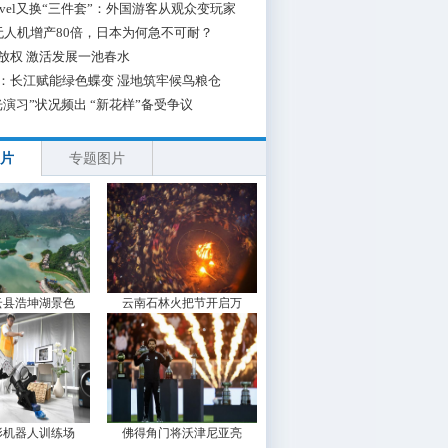
 Travel又换“三件套”：外国游客从观众变玩家
无人机增产80倍，日本为何急不可耐？
放权 激活发展一池春水
：长江赋能绿色蝶变 湿地筑牢候鸟粮仓
光演习”状况频出 “新花样”备受争议
片
专题图片
云县浩坤湖景色
云南石林火把节开启万
形机器人训练场
佛得角门将沃津尼亚亮