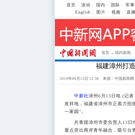
首页
滚动
国内
国际
军事
|
|
|
|
English
图片
视频
直
|
|
|
首页
→
国内新闻
福建漳州打造
2019年06月13日 12:58 来源：
中国新闻网
中新社
漳州6月13日电 (
发祥地，福建省漳州市正着力招
一家园”。
共青团漳州市委负责人13日
重点突出两岸青年融合，吸引台