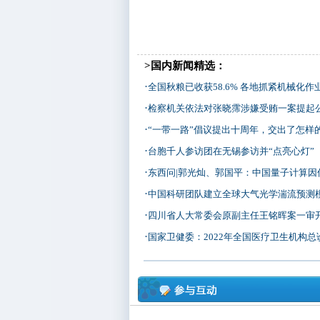
>国内新闻精选：
·
全国秋粮已收获58.6% 各地抓紧机械化作业加
·
检察机关依法对张晓霈涉嫌受贿一案提起
·
“一带一路”倡议提出十周年，交出了怎样的“成
·
台胞千人参访团在无锡参访并“点亮心灯”
·
东西问|郭光灿、郭国平：中国量子计算因何在合
·
中国科研团队建立全球大气光学湍流预测
·
四川省人大常委会原副主任王铭晖案一审
·
国家卫健委：2022年全国医疗卫生机构总诊疗人次8