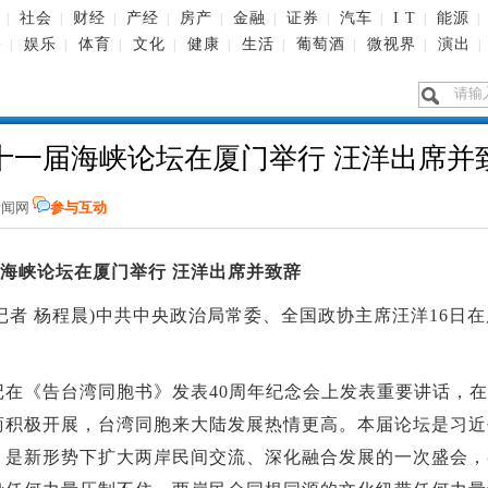
社会
财经
产经
房产
金融
证券
汽车
I T
能源
|
|
|
|
|
|
|
|
|
|
播
娱乐
体育
文化
健康
生活
葡萄酒
微视界
演出
|
|
|
|
|
|
|
|
|
十一届海峡论坛在厦门举行 汪洋出席并
新闻网
参与互动
届海峡论坛在厦门举行 汪洋出席并致辞
 (记者 杨程晨)中共中央政治局常委、全国政协主席汪洋16
《告台湾同胞书》发表40周年纪念会上发表重要讲话，在
商积极开展，台湾同胞来大陆发展热情更高。本届论坛是习近
，是新形势下扩大两岸民间交流、深化融合发展的一次盛会，