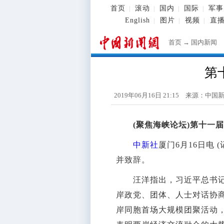
首页
滚动
国内
国际
军事
|
|
|
|
English
图片
视频
直
|
|
|
首页
→
国内新闻
第
2019年06月16日 21:15 来源：
中国
(聚焦海峡论坛)第十一
中新社
厦门6月16日电
并致辞。
汪洋指出，习近平总书记在
岸政党、团体、人士对话协
岸同胞首场大规模团聚活动