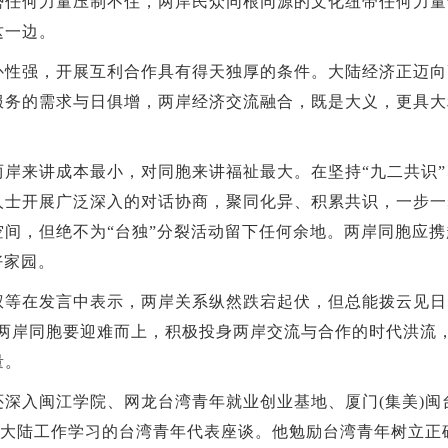
势任何力量压制不住，两岸民众同根同源的文化纽带任何力量
这一边。
强，开展互利合作具有得天独厚的条件。大陆经济正迈向
服务的需求与日俱增，两岸经济交流融合，既是大义，更具大
。
来讲成本最小，对同胞来讲福祉最大。在坚持“九二共识”、
人士开展广泛深入的对话协商，聚同化异、积累共识，一步一
空间，但绝不为“台独”分裂活动留下任何余地。两岸同胞应
好家园。
在发言中表示，两岸关系纵然跌宕起伏，但总能拨云见日。
。两岸同胞要迎难而上，积极投身两岸交流与合作的时代洪流
量。
入闽江学院、网龙台湾青年就业创业基地、厦门(集美)闽
在大陆工作学习的台湾青年代表座谈。他勉励台湾青年树立正