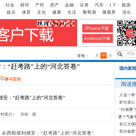
社会
财经
产经
房产
金融
证券
汽车
I T
能源
|
|
|
|
|
|
|
|
|
|
播
娱乐
体育
文化
健康
生活
葡萄酒
微视界
演出
|
|
|
|
|
|
|
|
|
大
中
小
字号：
：“赶考路”上的“河北答卷”
国内新闻
参与互动
阅读
·
人这一辈
·
妒火攻心
·
“白海豚
料图片） 张斌 摄
袭？气象
·
长江大保
·
菲尔兹奖
题：从西柏坡到雄安：“赶考路”上的“河北答卷”