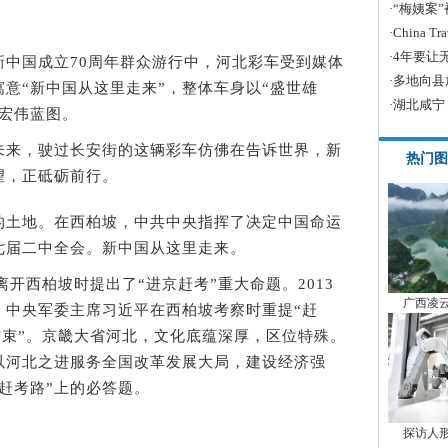
·
“梅姨案
·
China
·
4年要让
国成立70周年群众游行中，河北彩车受到媒体
·
多地向县
意“新中国从这里走来”，整体车身以“盛世雄
·
湖北咸宁
的宏伟蓝图。
来，驶过长安街的这辆彩车仿佛在告诉世界，新
热门图
望，正砥砺前行。
土地。在西柏坡，中共中央指挥了决定中国命运
七届二中全会。新中国从这里走来。
开西柏坡时提出了“进京赶考”重大命题。2013
广西凌
、中央军委主席习近平在西柏坡考察时重提“赶
未结束”。京畿大省河北，文化底蕴深厚，区位特殊。
以河北之进服务全国改革发展大局，建设经济强
赶考路”上的必答题。
探访人