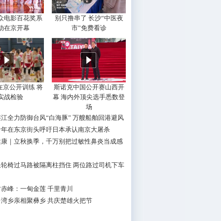
大众电影百花奖系
别只撸串了 长沙“中医夜
动在京开幕
市”免费看诊
在京公开训练 将
斯诺克中国公开赛山西开
实战检验
幕 海内外顶尖选手悉数登
场
江全力防御台风“白海豚” 万艘船舶回港避风
青年在东京街头呼吁日本承认南京大屠杀
健康｜立秋换季，千万别把过敏性鼻炎当成感
坐轮椅过马路被隔离柱挡住 两位路过司机下车
赤峰：一甸金莲 千里青川
台湾乡亲相聚彝乡 共庆楚雄火把节