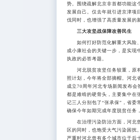
势。围绕疏解北京非首都功能这个
发展自己。仅去年就引进京津项目2
伐同时，也增强了高质量发展的
三大攻坚战保障改善民生
如何打好防范化解重大风险、
成小康社会的关键一步，是实现
执政的必答考题。
河北脱贫攻坚任务较重，原有的
照计划，今年将全部摘帽。河北
成立70周年河北专场新闻发布
都是难啃的硬骨头，主要集中在
记三人分别包了“张承保”，省委
确保今年如期完成年度脱贫任务
在治理污染防治方面，河北曾
区的同时，也饱受大气污染困扰
严重时河北曾有多个城市位于后