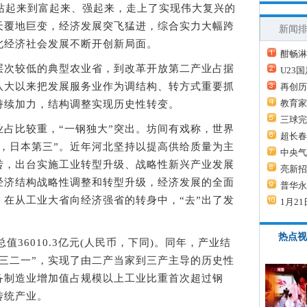
起来到富起来、强起来，走上了实现伟大复兴的
天覆地巨变，经济发展突飞猛进，综合实力大幅跨
新闻
北经济社会发展不断开创新局面。
酣畅淋
次较低的典型农业省，到改革开放第二产业占据
U23
八大以来把发展服务业作为调结构、转方式重要抓
再创历
教育家
持续加力，结构调整实现历史性转变。
三球完
比较重，“一钢独大”突出。坊间有戏称，世界
超长春
，日本第三”。近年河北坚持以提高供给质量为主
中央气
转，出台实施工业转型升级、战略性新兴产业发展
亮新招
经济结构战略性调整和转型升级，经济发展的全面
普华永
在从工业大省向经济强省的转身中，“去”出了发
1月21
。
热点视
36010.3亿元(人民币，下同)。同年，产业结
“三二一”，实现了由二产当家到三产主导的历史性
备制造业增加值占规模以上工业比重首次超过钢
传统产业。