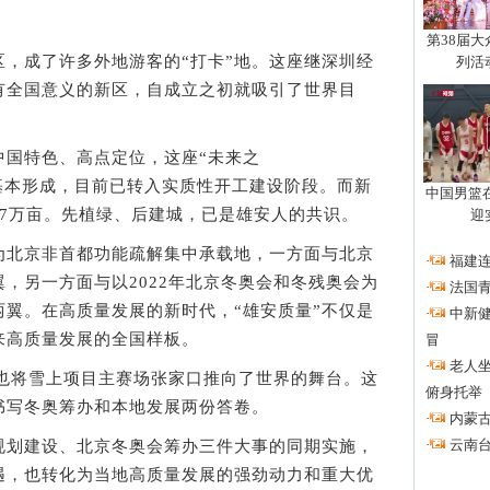
第38届
成了许多外地游客的“打卡”地。这座继深圳经
列活
有全国意义的新区，自成立之初就吸引了世界目
国特色、高点定位，这座“未来之
体系基本形成，目前已转入实质性开工建设阶段。而新
中国男篮
17万亩。先植绿、后建城，已是雄安人的共识。
迎
北京非首都功能疏解集中承载地，一方面与北京
·
福建连
，另一方面与以2022年北京冬奥会和冬残奥会为
·
法国
翼。在高质量发展的新时代，“雄安质量”不仅是
·
中新
来高质量发展的全国样板。
冒
·
老人
也将雪上项目主赛场张家口推向了世界的舞台。这
俯身托举
书写冬奥筹办和本地发展两份答卷。
·
内蒙古
·
云南
划建设、北京冬奥会筹办三件大事的同期实施，
遇，也转化为当地高质量发展的强劲动力和重大优