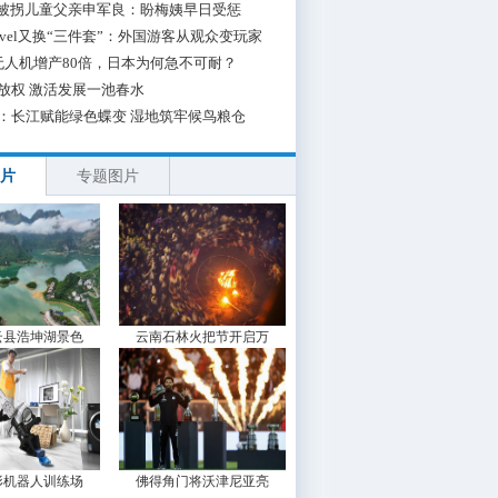
”被拐儿童父亲申军良：盼梅姨早日受惩
 Travel又换“三件套”：外国游客从观众变玩家
无人机增产80倍，日本为何急不可耐？
放权 激活发展一池春水
：长江赋能绿色蝶变 湿地筑牢候鸟粮仓
片
专题图片
云县浩坤湖景色
云南石林火把节开启万
形机器人训练场
佛得角门将沃津尼亚亮