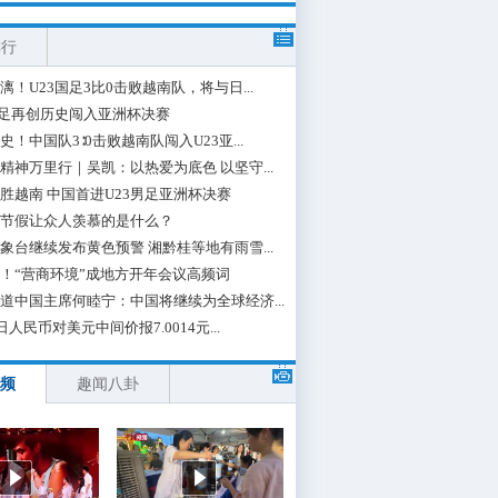
排行
漓！U23国足3比0击败越南队，将与日...
国足再创历史闯入亚洲杯决赛
史！中国队3∶0击败越南队闯入U23亚...
精神万里行｜吴凯：以热爱为底色 以坚守...
胜越南 中国首进U23男足亚洲杯决赛
节假让众人羡慕的是什么？
象台继续发布黄色预警 湘黔桂等地有雨雪...
！“营商环境”成地方开年会议高频词
道中国主席何睦宁：中国将继续为全球经济...
日人民币对美元中间价报7.0014元...
频
趣闻八卦