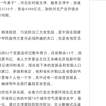
“牛鼻子”，河北在对接京津、服务京津中，加速
516个，资金4308亿元，加快河北产业升级步
新动能。
精准脱贫、污染防治三大攻坚战，是中国全面建
中华民族伟大复兴必须跨越的关口，也是各地官员
62个贫困县经过数年努力，目前剩余13个，按
省委书记、省人大常委会主任王东峰在庆祝新中国
会答记者问时表示，现在留下来的贫困县和贫困人口
张家口、承德和保定，他和省长许勤以及省委副书
常委每个人包一个市，其中还有一些深度贫困县，
，确保明年全面打赢脱贫攻坚战。
经也不容乐观。在着力打造京津冀环境生态支撑
。环保部公布的中国74个城市空气质量排名中，最
十位。通过京津冀联防联控联治、壮士断腕式压减