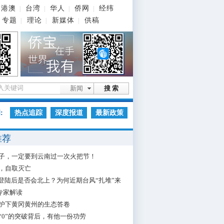
港澳
台湾
华人
侨网
经纬
|
|
|
|
专题
理论
新媒体
供稿
|
|
|
新闻
搜 索
:
热点追踪
深度报道
最新政策
推荐
子，一定要到云南过一次火把节！
，自取灭亡
”登陆后是否会北上？为何近期台风“扎堆”来
专家解读
护下黄冈黄州的生态答卷
“0”的突破背后，有他一份功劳