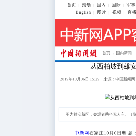
首页
滚动
国内
国际
军事
|
|
|
|
English
图片
视频
直
|
|
|
首页
→
国内新闻
从西柏坡到雄安
2019年10月06日 15:29 来源：
中国新闻网
图为雄安新区，参观者乘坐无人车。（资
中新网
石家庄10月6日电 