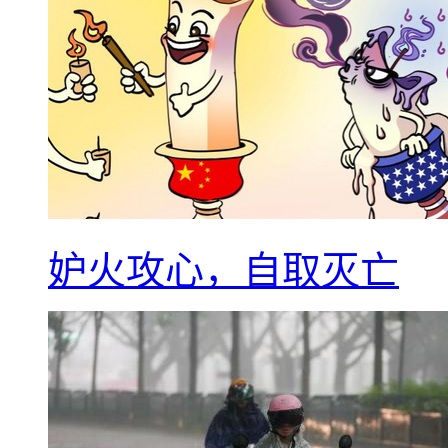
妒火攻心，自取灭亡