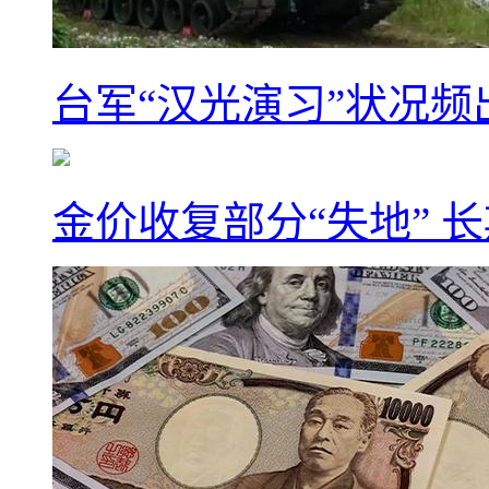
台军“汉光演习”状况频
金价收复部分“失地” 