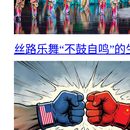
丝路乐舞“不鼓自鸣”