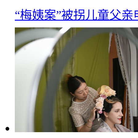
“梅姨案”被拐儿童父