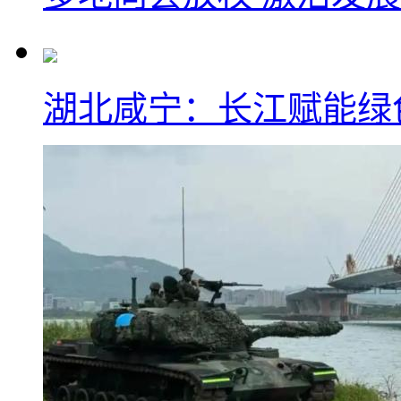
湖北咸宁：长江赋能绿