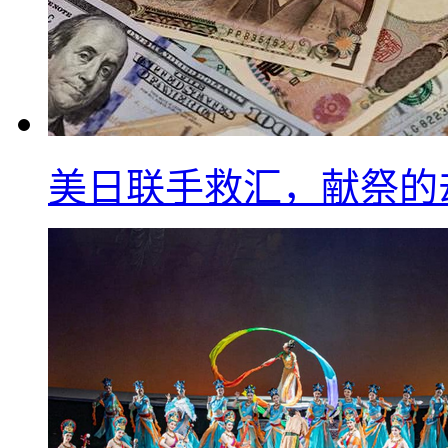
美日联手救汇，献祭的