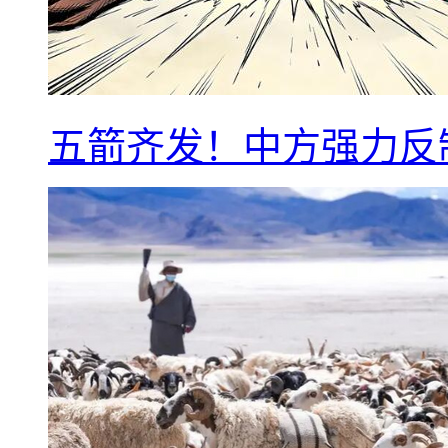
五箭齐发！中方强力反