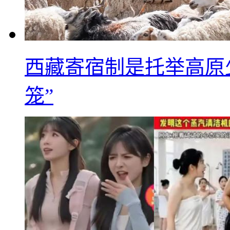
西藏寄宿制是托举高原
笼”