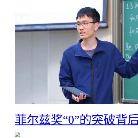
菲尔兹奖“0”的突破背