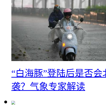
“白海豚”登陆后是否会
袭？气象专家解读