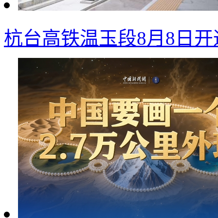
杭台高铁温玉段8月8日开