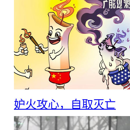
妒火攻心，自取灭亡