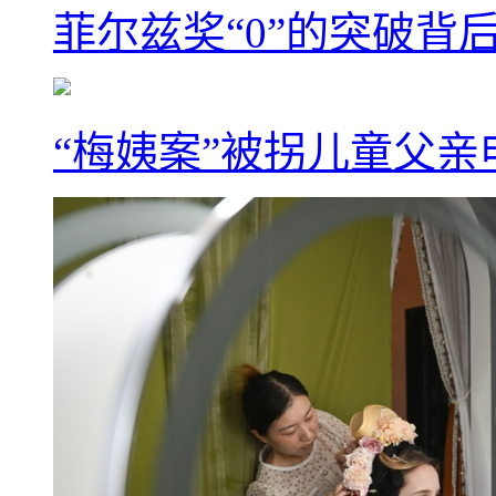
菲尔兹奖“0”的突破背
“梅姨案”被拐儿童父