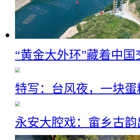
“黄金大外环”藏着中
特写：台风夜，一块蛋
永安大腔戏：畲乡古韵