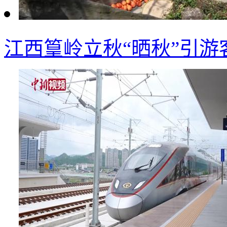
江西篁岭立秋“晒秋”引游