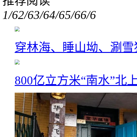
推荐阅读
1/6
2/6
3/6
4/6
5/6
6/6
穿林海、睡山坳、涮雪
800亿立方米“南水”北